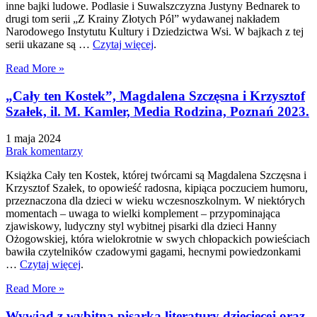
inne bajki ludowe. Podlasie i Suwalszczyzna Justyny Bednarek to
drugi tom serii „Z Krainy Złotych Pól” wydawanej nakładem
Narodowego Instytutu Kultury i Dziedzictwa Wsi. W bajkach z tej
serii ukazane są …
Czytaj więcej
.
Read More »
„Cały ten Kostek”, Magdalena Szczęsna i Krzysztof
Szałek, il. M. Kamler, Media Rodzina, Poznań 2023.
1 maja 2024
Brak komentarzy
Książka Cały ten Kostek, której twórcami są Magdalena Szczęsna i
Krzysztof Szałek, to opowieść radosna, kipiąca poczuciem humoru,
przeznaczona dla dzieci w wieku wczesnoszkolnym. W niektórych
momentach – uwaga to wielki komplement – przypominająca
zjawiskowy, ludyczny styl wybitnej pisarki dla dzieci Hanny
Ożogowskiej, która wielokrotnie w swych chłopackich powieściach
bawiła czytelników czadowymi gagami, hecnymi powiedzonkami
…
Czytaj więcej
.
Read More »
Wywiad z wybitną pisarką literatury dziecięcej oraz