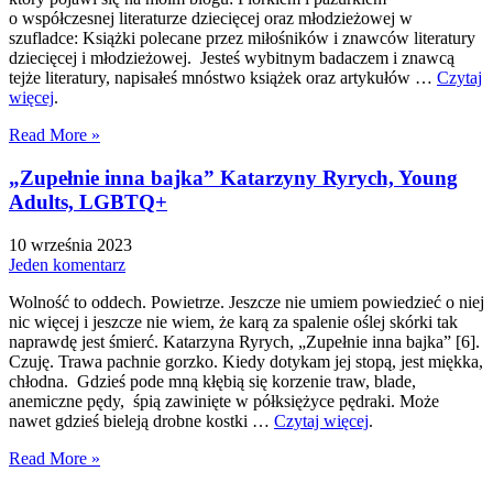
o współczesnej literaturze dziecięcej oraz młodzieżowej w
szufladce: Książki polecane przez miłośników i znawców literatury
dziecięcej i młodzieżowej. Jesteś wybitnym badaczem i znawcą
tejże literatury, napisałeś mnóstwo książek oraz artykułów …
Czytaj
więcej
.
Read More »
„Zupełnie inna bajka” Katarzyny Ryrych, Young
Adults, LGBTQ+
10 września 2023
Jeden komentarz
Wolność to oddech. Powietrze. Jeszcze nie umiem powiedzieć o niej
nic więcej i jeszcze nie wiem, że karą za spalenie oślej skórki tak
naprawdę jest śmierć. Katarzyna Ryrych, „Zupełnie inna bajka” [6].
Czuję. Trawa pachnie gorzko. Kiedy dotykam jej stopą, jest miękka,
chłodna. Gdzieś pode mną kłębią się korzenie traw, blade,
anemiczne pędy, śpią zawinięte w półksiężyce pędraki. Może
nawet gdzieś bieleją drobne kostki …
Czytaj więcej
.
Read More »