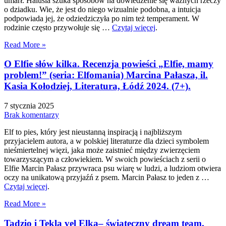
umarł. Halusia szuka sposobów na dowiedzenie się ważnych rzeczy
o dziadku. Wie, że jest do niego wizualnie podobna, a intuicja
podpowiada jej, że odziedziczyła po nim też temperament. W
rodzinie często przywołuje się …
Czytaj więcej
.
Read More »
O Elfie słów kilka. Recenzja powieści „Elfie, mamy
problem!” (seria: Elfomania) Marcina Pałasza, il.
Kasia Kołodziej, Literatura, Łódź 2024. (7+).
7 stycznia 2025
Brak komentarzy
Elf to pies, który jest nieustanną inspiracją i najbliższym
przyjacielem autora, a w polskiej literaturze dla dzieci symbolem
nieśmiertelnej więzi, jaka może zaistnieć między zwierzęciem
towarzyszącym a człowiekiem. W swoich powieściach z serii o
Elfie Marcin Pałasz przywraca psu wiarę w ludzi, a ludziom otwiera
oczy na unikatową przyjaźń z psem. Marcin Pałasz to jeden z …
Czytaj więcej
.
Read More »
Tadzio i Tekla vel Elka– świąteczny dream team.