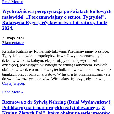
Read More »
Wyobraźniowa peregrynacja po światach kultowych
malowideł. „Porozmawiajmy o sztuce, Tygrysie!”,
Katarzyna Rygiel, Wydawnictwo Literatura, Łódź
2024.
21 maja 2024
2 komentarze
Książka Katarzyny Rygiel zatytułowana Porozmawiajmy o sztuce,
Tygrysie! to utwór antropologicznie wrażliwy, przeznaczony dla
dzieci w wieku szkolnym, eksplorujący domenę wyobraźni
dziecięcej, pozostającej w synergii ze sztuką i artyzmem. Powieść
obfituje w wiedzę o malarstwie, technikach tworzenia obrazów oraz
tajnikach pracy różnych artystów. W historii tej przemieszczamy się
do światów różnych obrazów. Wir malarskiej przygody sprawia, …
Czytaj więcej
.
Read More »
Rozmowa z dr Sylwią Nehring (Dział Wydawnictw i
Publikacji) na temat projektu zatytułowanego „Z
Krainy Złotych Pól”, który obejmuje serię utworów