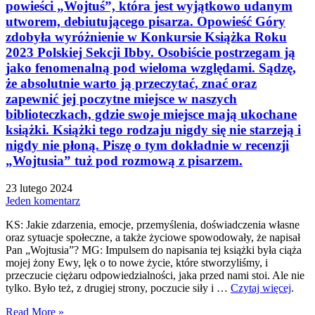
powieści „Wojtuś”, która jest wyjątkowo udanym
utworem, debiutującego pisarza. Opowieść Góry
zdobyła wyróżnienie w Konkursie Książka Roku
2023 Polskiej Sekcji Ibby. Osobiście postrzegam ją
jako fenomenalną pod wieloma względami. Sądzę,
że absolutnie warto ją przeczytać, znać oraz
zapewnić jej poczytne miejsce w naszych
biblioteczkach, gdzie swoje miejsce mają ukochane
książki. Książki tego rodzaju nigdy się nie starzeją i
nigdy nie płoną. Piszę o tym dokładnie w recenzji
„Wojtusia” tuż pod rozmową z pisarzem.
23 lutego 2024
Jeden komentarz
KS: Jakie zdarzenia, emocje, przemyślenia, doświadczenia własne
oraz sytuacje społeczne, a także życiowe spowodowały, że napisał
Pan „Wojtusia”? MG: Impulsem do napisania tej książki była ciąża
mojej żony Ewy, lęk o to nowe życie, które stworzyliśmy, i
przeczucie ciężaru odpowiedzialności, jaka przed nami stoi. Ale nie
tylko. Było też, z drugiej strony, poczucie siły i …
Czytaj więcej
.
Read More »