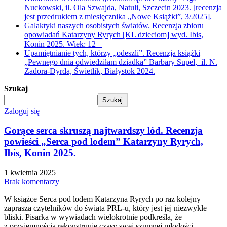
Nuckowski, il. Ola Szwajda, Natuli, Szczecin 2023. [recenzja
jest przedrukiem z miesięcznika „Nowe Książki”, 3/2025].
Galaktyki naszych osobistych światów. Recenzja zbioru
opowiadań Katarzyny Ryrych [KL dzieciom] wyd. Ibis,
Konin 2025. Wiek: 12 +
Upamiętnianie tych, którzy „odeszli”. Recenzja książki
„Pewnego dnia odwiedziłam dziadka” Barbary Supeł, il. N.
Zadora-Dyrda, Świetlik, Białystok 2024.
Szukaj
Szukaj
Zaloguj się
Gorące serca skruszą najtwardszy lód. Recenzja
powieści „Serca pod lodem” Katarzyny Ryrych,
Ibis, Konin 2025.
1 kwietnia 2025
Brak komentarzy
W książce Serca pod lodem Katarzyna Ryrych po raz kolejny
zaprasza czytelników do świata PRL-u, który jest jej niezwykle
bliski. Pisarka w wywiadach wielokrotnie podkreśla, że
z przyjemnością rekonstruuje czasy swej szumnej młodości –