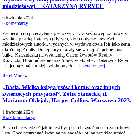
młodzieżowej – KATARZYNĄ RYRYCH
9 kwietnia 2024
6 komentarzy
Zachęcam do przeczytania pierwszej z trzyczęściowej rozmowy z
wybitną pisarką Katarzyną Ryrych, która dotyczy powieści
młodzieżowych autorki, wydanych w wydawnictwie Ibis jako seria
dla Young Adults. Do tej pory ukazały się w niej: Zupełnie inna
bajka, Księżniczka na wygnaniu. Osiem żywotów Reginy
Różyczki, Dogonić siebie oraz Śpiew wieloryba. Katarzyna Ryrych
jest jedną z najbardziej uzdolnionych …
Czytaj więcej
.
Read More »
„Basia. Wielka księga psów i kotów oraz innych
zwierzęcych przyjaciół”, Zofia Stanecka, il.
Marianna Oklejak, Harper Collins, Warszawa 2023.
1 kwietnia 2024
Brak komentarzy
Basia chce wiedzieć jak to jest być psem i czytać nosem zapachowe
listy. Chce postrzegać świat na psi sposób i ot, na przykład umieć