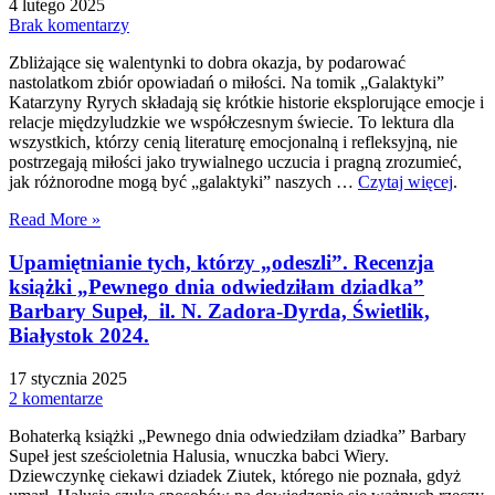
4 lutego 2025
Brak komentarzy
Zbliżające się walentynki to dobra okazja, by podarować
nastolatkom zbiór opowiadań o miłości. Na tomik „Galaktyki”
Katarzyny Ryrych składają się krótkie historie eksplorujące emocje i
relacje międzyludzkie we współczesnym świecie. To lektura dla
wszystkich, którzy cenią literaturę emocjonalną i refleksyjną, nie
postrzegają miłości jako trywialnego uczucia i pragną zrozumieć,
jak różnorodne mogą być „galaktyki” naszych …
Czytaj więcej
.
Read More »
Upamiętnianie tych, którzy „odeszli”. Recenzja
książki „Pewnego dnia odwiedziłam dziadka”
Barbary Supeł, il. N. Zadora-Dyrda, Świetlik,
Białystok 2024.
17 stycznia 2025
2 komentarze
Bohaterką książki „Pewnego dnia odwiedziłam dziadka” Barbary
Supeł jest sześcioletnia Halusia, wnuczka babci Wiery.
Dziewczynkę ciekawi dziadek Ziutek, którego nie poznała, gdyż