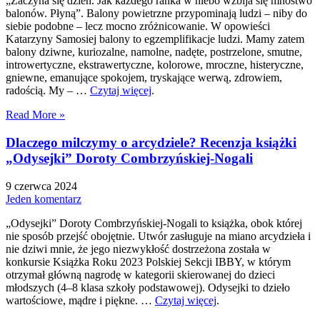
„Zaczyna się dzień. Jak każdego ranka w niebo wzbija się mnóstwo
balonów. Płyną”. Balony powietrzne przypominają ludzi – niby do
siebie podobne – lecz mocno zróżnicowanie. W opowieści
Katarzyny Samosiej balony to egzemplifikacje ludzi. Mamy zatem
balony dziwne, kuriozalne, namolne, nadęte, postrzelone, smutne,
introwertyczne, ekstrawertyczne, kolorowe, mroczne, histeryczne,
gniewne, emanujące spokojem, tryskające werwą, zdrowiem,
radością. My – …
Czytaj więcej
.
Read More »
Dlaczego milczymy o arcydziele? Recenzja książki
„Odysejki” Doroty Combrzyńskiej-Nogali
9 czerwca 2024
Jeden komentarz
„Odysejki” Doroty Combrzyńskiej-Nogali to książka, obok której
nie sposób przejść obojętnie. Utwór zasługuje na miano arcydzieła i
nie dziwi mnie, że jego niezwykłość dostrzeżona została w
konkursie Książka Roku 2023 Polskiej Sekcji IBBY, w którym
otrzymał główną nagrodę w kategorii skierowanej do dzieci
młodszych (4–8 klasa szkoły podstawowej). Odysejki to dzieło
wartościowe, mądre i piękne. …
Czytaj więcej
.