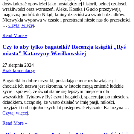
doświadczać opowieści jako nostalgicznej historii, pełnej czułości,
wrażliwości oraz wzruszeń. Aleks, Kostka i Gucio przeżywają
magiczną podróż do Nitąd, krainy dzieciństwa swoich dziadków.
Niezwykła wyprawa w czasie i przestrzeni niesie nas do przeszłości
…
Czytaj więcej
.
Read More »
Czy to aby tylko bagatelki? Recenzja książki „Ryś
miasta” Katarzyny Wasilkowskiej
27 sierpnia 2024
Brak komentarzy
Bagatelki to dobre uczynki, posiadające moc uzdrawiającą. I
chociaż ich nazwa jest skromna, w istocie mogą zmienić ludzkie
życie i sprawić, że świat stanie się lepszym miejscem dla
wszystkich. Tytułowy Ryś czyni bagatelki, spacerując po mieście z
dziadkiem, ucząc się, że warto działać w imię pasji, miłości,
przyjaźni i od najmłodszych lat postępować etycznie. Katarzyna …
Czytaj więcej
.
Read More »