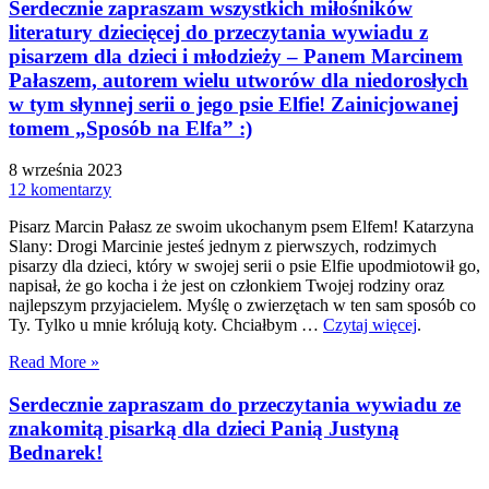
Serdecznie zapraszam wszystkich miłośników
literatury dziecięcej do przeczytania wywiadu z
pisarzem dla dzieci i młodzieży – Panem Marcinem
Pałaszem, autorem wielu utworów dla niedorosłych
w tym słynnej serii o jego psie Elfie! Zainicjowanej
tomem „Sposób na Elfa” :)
8 września 2023
12 komentarzy
Pisarz Marcin Pałasz ze swoim ukochanym psem Elfem! Katarzyna
Slany: Drogi Marcinie jesteś jednym z pierwszych, rodzimych
pisarzy dla dzieci, który w swojej serii o psie Elfie upodmiotowił go,
napisał, że go kocha i że jest on członkiem Twojej rodziny oraz
najlepszym przyjacielem. Myślę o zwierzętach w ten sam sposób co
Ty. Tylko u mnie królują koty. Chciałbym …
Czytaj więcej
.
Read More »
Serdecznie zapraszam do przeczytania wywiadu ze
znakomitą pisarką dla dzieci Panią Justyną
Bednarek!