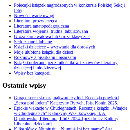
Polecajki książek nagrodzonych w konkursie Polskiej Sekcji
Ibby
Nowości warte uwagi
Literatura prozwierzęca
Literatura tanatopedagogiczna
Literatura wojenna, trudna, tabuizowana
Groza karnawałowa lub Groza klasyczna
Serie znane i lubiane
Książki dziecięce – wyzwania dla dorosłych
Moje ulubione książki dla dzieci
Rozmowy z pisarkami i pisarzami
Książki polecane przez miłośników i znawców literatury
dziecięcej i młodzieżowej
Wpisy bez kategorii
Ostatnie wpisy
Gorące serca skruszą najtwardszy lód. Recenzja powieści
„Serca pod lodem” Katarzyny Ryrych, Ibis, Konin 2025.
Epickie wakacje w Chudegnatach. Recenzja książki „Witajcie
w Chudegnatach” Katarzyny Wasilkowskiej, il. A.
Oparkowska, Literatura, Łódź 2024. [przedruk z Kultury
Liberalnej dzieciom]
Kilka słów o Niuniusiu. „Niuniuś śpi bez mamy” Aga