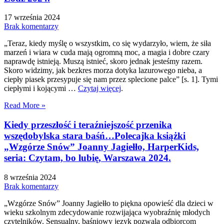
17 września 2024
Brak komentarzy
„Teraz, kiedy myślę o wszystkim, co się wydarzyło, wiem, że siła
marzeń i wiara w cuda mają ogromną moc, a magia i dobre czary
naprawdę istnieją. Muszą istnieć, skoro jednak jesteśmy razem.
Skoro widzimy, jak bezkres morza dotyka lazurowego nieba, a
ciepły piasek przesypuje się nam przez splecione palce” [s. 1]. Tymi
ciepłymi i kojącymi …
Czytaj więcej
.
Read More »
Kiedy przeszłość i teraźniejszość przenika
wszędobylska stara baśń…Polecajka książki
„Wzgórze Snów” Joanny Jagiełło, HarperKids,
seria: Czytam, bo lubię, Warszawa 2024.
8 września 2024
Brak komentarzy
„Wzgórze Snów” Joanny Jagiełło to piękna opowieść dla dzieci w
wieku szkolnym zdecydowanie rozwijająca wyobraźnię młodych
czytelników. Sensualny, baśniowy język pozwala odbiorcom