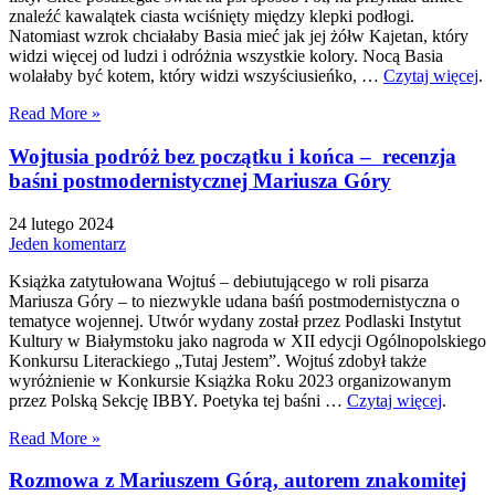
znaleźć kawalątek ciasta wciśnięty między klepki podłogi.
Natomiast wzrok chciałaby Basia mieć jak jej żółw Kajetan, który
widzi więcej od ludzi i odróżnia wszystkie kolory. Nocą Basia
wolałaby być kotem, który widzi wszyściusieńko, …
Czytaj więcej
.
Read More »
Wojtusia podróż bez początku i końca – recenzja
baśni postmodernistycznej Mariusza Góry
24 lutego 2024
Jeden komentarz
Książka zatytułowana Wojtuś – debiutującego w roli pisarza
Mariusza Góry – to niezwykle udana baśń postmodernistyczna o
tematyce wojennej. Utwór wydany został przez Podlaski Instytut
Kultury w Białymstoku jako nagroda w XII edycji Ogólnopolskiego
Konkursu Literackiego „Tutaj Jestem”. Wojtuś zdobył także
wyróżnienie w Konkursie Książka Roku 2023 organizowanym
przez Polską Sekcję IBBY. Poetyka tej baśni …
Czytaj więcej
.
Read More »
Rozmowa z Mariuszem Górą, autorem znakomitej