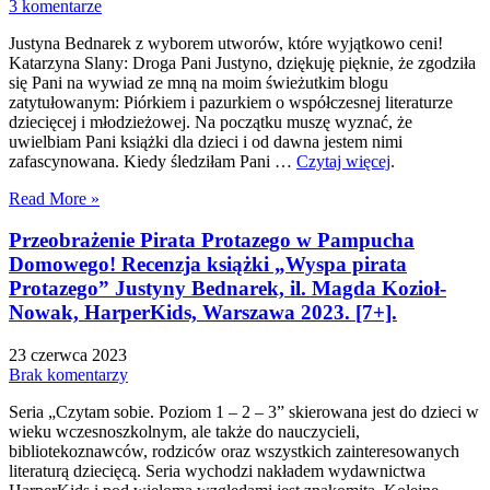
3 komentarze
Justyna Bednarek z wyborem utworów, które wyjątkowo ceni!
Katarzyna Slany: Droga Pani Justyno, dziękuję pięknie, że zgodziła
się Pani na wywiad ze mną na moim świeżutkim blogu
zatytułowanym: Piórkiem i pazurkiem o współczesnej literaturze
dziecięcej i młodzieżowej. Na początku muszę wyznać, że
uwielbiam Pani książki dla dzieci i od dawna jestem nimi
zafascynowana. Kiedy śledziłam Pani …
Czytaj więcej
.
Read More »
Przeobrażenie Pirata Protazego w Pampucha
Domowego! Recenzja książki „Wyspa pirata
Protazego” Justyny Bednarek, il. Magda Kozioł-
Nowak, HarperKids, Warszawa 2023. [7+].
23 czerwca 2023
Brak komentarzy
Seria „Czytam sobie. Poziom 1 – 2 – 3” skierowana jest do dzieci w
wieku wczesnoszkolnym, ale także do nauczycieli,
bibliotekoznawców, rodziców oraz wszystkich zainteresowanych
literaturą dziecięcą. Seria wychodzi nakładem wydawnictwa