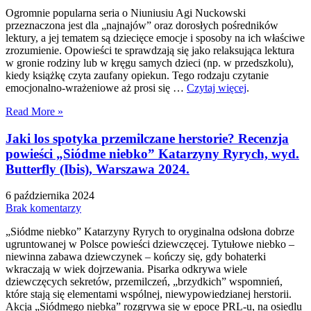
Ogromnie popularna seria o Niuniusiu Agi Nuckowski
przeznaczona jest dla „najnajów” oraz dorosłych pośredników
lektury, a jej tematem są dziecięce emocje i sposoby na ich właściwe
zrozumienie. Opowieści te sprawdzają się jako relaksująca lektura
w gronie rodziny lub w kręgu samych dzieci (np. w przedszkolu),
kiedy książkę czyta zaufany opiekun. Tego rodzaju czytanie
emocjonalno-wrażeniowe aż prosi się …
Czytaj więcej
.
Read More »
Jaki los spotyka przemilczane herstorie? Recenzja
powieści „Siódme niebko” Katarzyny Ryrych, wyd.
Butterfly (Ibis), Warszawa 2024.
6 października 2024
Brak komentarzy
„Siódme niebko” Katarzyny Ryrych to oryginalna odsłona dobrze
ugruntowanej w Polsce powieści dziewczęcej. Tytułowe niebko –
niewinna zabawa dziewczynek – kończy się, gdy bohaterki
wkraczają w wiek dojrzewania. Pisarka odkrywa wiele
dziewczęcych sekretów, przemilczeń, „brzydkich” wspomnień,
które stają się elementami wspólnej, niewypowiedzianej herstorii.
Akcja „Siódmego niebka” rozgrywa się w epoce PRL-u, na osiedlu