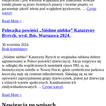
HarperKids i pod wieloma względami jest znakomita. Kolejne
tomiki pisane są przez świetnych pisarzy i świetne pisarki, co
gwarantuje jakość tekstu pod względem językowym, …
Czytaj
więcej
.
Read More »
Polecajka powieści „Siódme niebko” Katarzyny
Ryrych, wyd. Ibis, Warszawa 2024.
30 września 2024
Brak komentarzy
„Siódme niebko” Katarzyny Ryrych to oryginalna odsłona dobrze
ugruntowanej w Polsce powieści dziewczęcej. Akcja rozgrywa się
w odległej dla współczesnych nastolatek epoce PRL-u, na
hermetycznym osiedlu w Nowej Hucie, gdzie symboliczna parkowa
ławeczka staje się centrum mikroherstorii. Składają się na nie
opowieści zaprzyjaźnionej grupy dziewczynek, potem już dziewcząt
z różnych warstw społecznych. Katalizatorem ich
zindywidualizowanych …
Czytaj więcej
.
Read More »
Nawigacja po wpisach