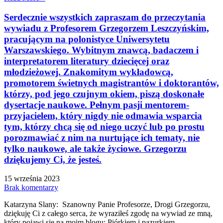
Serdecznie wszystkich zapraszam do przeczytania
wywiadu z Profesorem Grzegorzem Leszczyńskim,
pracującym na polonistyce Uniwersytetu
Warszawskiego. Wybitnym znawcą, badaczem i
interpretatorem literatury dziecięcej oraz
młodzieżowej. Znakomitym wykładowcą,
promotorem świetnych magistrantów i doktorantów,
którzy, pod jego czujnym okiem, piszą doskonałe
dysertacje naukowe. Pełnym pasji mentorem-
przyjacielem, który nigdy nie odmawia wsparcia
tym, którzy chcą się od niego uczyć lub po prostu
porozmawiać z nim na nurtujące ich tematy, nie
tylko naukowe, ale także życiowe. Grzegorzu
dziękujemy Ci, że jesteś.
15 września 2023
Brak komentarzy
Katarzyna Slany: Szanowny Panie Profesorze, Drogi Grzegorzu,
dziękuję Ci z całego serca, że wyraziłeś zgodę na wywiad ze mną,
który pojawi się na moim blogu: Piórkiem i pazurkiem