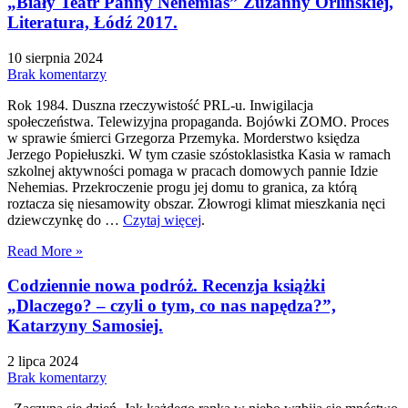
„Biały Teatr Panny Nehemias” Zuzanny Orlińskiej,
Literatura, Łódź 2017.
10 sierpnia 2024
Brak komentarzy
Rok 1984. Duszna rzeczywistość PRL-u. Inwigilacja
społeczeństwa. Telewizyjna propaganda. Bojówki ZOMO. Proces
w sprawie śmierci Grzegorza Przemyka. Morderstwo księdza
Jerzego Popiełuszki. W tym czasie szóstoklasistka Kasia w ramach
szkolnej aktywności pomaga w pracach domowych pannie Idzie
Nehemias. Przekroczenie progu jej domu to granica, za którą
roztacza się niesamowity obszar. Złowrogi klimat mieszkania nęci
dziewczynkę do …
Czytaj więcej
.
Read More »
Codziennie nowa podróż. Recenzja książki
„Dlaczego? – czyli o tym, co nas napędza?”,
Katarzyny Samosiej.
2 lipca 2024
Brak komentarzy