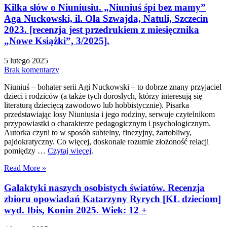
Kilka słów o Niuniusiu. „Niuniuś śpi bez mamy”
Aga Nuckowski, il. Ola Szwajda, Natuli, Szczecin
2023. [recenzja jest przedrukiem z miesięcznika
„Nowe Książki”, 3/2025].
5 lutego 2025
Brak komentarzy
Niuniuś – bohater serii Agi Nuckowski – to dobrze znany przyjaciel
dzieci i rodziców (a także tych dorosłych, którzy interesują się
literaturą dziecięcą zawodowo lub hobbistycznie). Pisarka
przedstawiając losy Niuniusia i jego rodziny, serwuje czytelnikom
przypowiastki o charakterze pedagogicznym i psychologicznym.
Autorka czyni to w sposób subtelny, finezyjny, żartobliwy,
pajdokratyczny. Co więcej, doskonale rozumie złożoność relacji
pomiędzy …
Czytaj więcej
.
Read More »
Galaktyki naszych osobistych światów. Recenzja
zbioru opowiadań Katarzyny Ryrych [KL dzieciom]
wyd. Ibis, Konin 2025. Wiek: 12 +