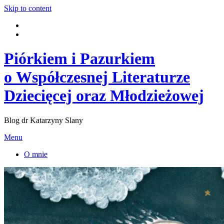
Skip to content
Piórkiem i Pazurkiem
o Współczesnej Literaturze
Dziecięcej oraz Młodzieżowej
Blog dr Katarzyny Slany
Menu
O mnie