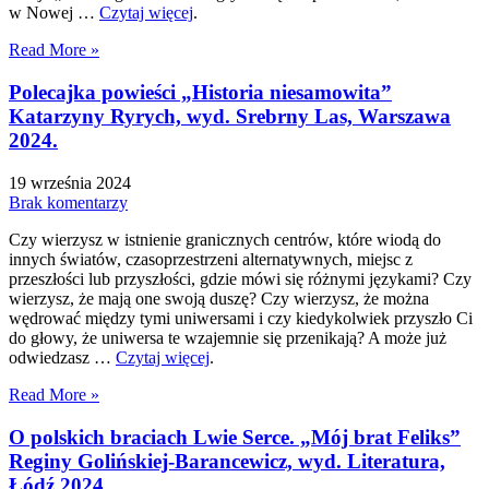
w Nowej …
Czytaj więcej
.
Read More »
Polecajka powieści „Historia niesamowita”
Katarzyny Ryrych, wyd. Srebrny Las, Warszawa
2024.
19 września 2024
Brak komentarzy
Czy wierzysz w istnienie granicznych centrów, które wiodą do
innych światów, czasoprzestrzeni alternatywnych, miejsc z
przeszłości lub przyszłości, gdzie mówi się różnymi językami? Czy
wierzysz, że mają one swoją duszę? Czy wierzysz, że można
wędrować między tymi uniwersami i czy kiedykolwiek przyszło Ci
do głowy, że uniwersa te wzajemnie się przenikają? A może już
odwiedzasz …
Czytaj więcej
.
Read More »
O polskich braciach Lwie Serce. „Mój brat Feliks”
Reginy Golińskiej-Barancewicz, wyd. Literatura,
Łódź 2024.