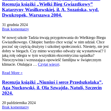
Recenzja książki „Wielki Bieg Gwiazdkowy”
Katarzyny Wasilkowskiej, il. A. Sozańska, wyd.
Dwukropek, Warszawa 2004.
31 grudnia 2024
Brak komentarzy
W nowej szkole Tadzia trwają przygotowania do Wielkiego Biegu
Gwiazdkowego. Chłopiec bardzo chce wziąć w nim udział. Chce
poczuć się częścią drużyny i szkolnej społeczności. Niestety, nie jest
dobry w biegach. Czy mimo wszystko odważy się wystartować? I
jaką rolę odegra w tym wszystkim ekscentryczna sąsiadka?
Nieoczywista i wzruszająca opowieść familijna w świątecznym
klimacie. Otulająca …
Czytaj więcej
.
Read More »
Recenzja książki „Niuniuś i serce Przedszkolaka”,
Aga Nuckowski, il. Ola Szwajda, Natuli, Szczecin
2024.
20 października 2024
Brak komentarzy