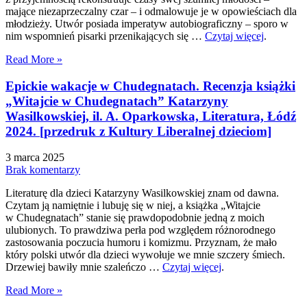
mające niezaprzeczalny czar – i odmalowuje je w opowieściach dla
młodzieży. Utwór posiada imperatyw autobiograficzny – sporo w
nim wspomnień pisarki przenikających się …
Czytaj więcej
.
Read More »
Epickie wakacje w Chudegnatach. Recenzja książki
„Witajcie w Chudegnatach” Katarzyny
Wasilkowskiej, il. A. Oparkowska, Literatura, Łódź
2024. [przedruk z Kultury Liberalnej dzieciom]
3 marca 2025
Brak komentarzy
Literaturę dla dzieci Katarzyny Wasilkowskiej znam od dawna.
Czytam ją namiętnie i lubuję się w niej, a książka „Witajcie
w Chudegnatach” stanie się prawdopodobnie jedną z moich
ulubionych. To prawdziwa perła pod względem różnorodnego
zastosowania poczucia humoru i komizmu. Przyznam, że mało
który polski utwór dla dzieci wywołuje we mnie szczery śmiech.
Drzewiej bawiły mnie szaleńczo …
Czytaj więcej
.
Read More »