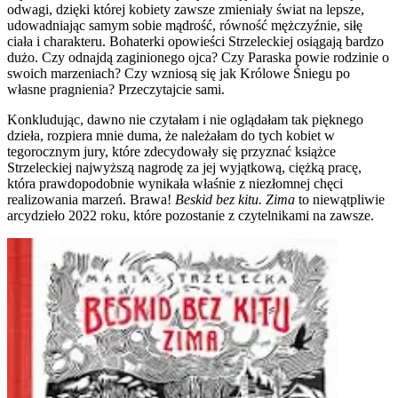
odwagi, dzięki której kobiety zawsze zmieniały świat na lepsze,
udowadniając samym sobie mądrość, równość mężczyźnie, siłę
ciała i charakteru. Bohaterki opowieści Strzeleckiej osiągają bardzo
dużo. Czy odnajdą zaginionego ojca? Czy Paraska powie rodzinie o
swoich marzeniach? Czy wzniosą się jak Królowe Śniegu po
własne pragnienia? Przeczytajcie sami.
Konkludując, dawno nie czytałam i nie oglądałam tak pięknego
dzieła, rozpiera mnie duma, że należałam do tych kobiet w
tegorocznym jury, które zdecydowały się przyznać książce
Strzeleckiej najwyższą nagrodę za jej wyjątkową, ciężką pracę,
która prawdopodobnie wynikała właśnie z niezłomnej chęci
realizowania marzeń. Brawa!
Beskid bez kitu. Zima
to niewątpliwie
arcydzieło 2022 roku, które pozostanie z czytelnikami na zawsze.