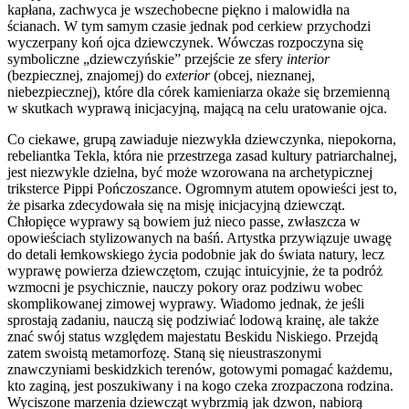
kapłana, zachwyca je wszechobecne piękno i malowidła na
ścianach. W tym samym czasie jednak pod cerkiew przychodzi
wyczerpany koń ojca dziewczynek. Wówczas rozpoczyna się
symboliczne „dziewczyńskie” przejście ze sfery
interior
(bezpiecznej, znajomej) do
exterior
(obcej, nieznanej,
niebezpiecznej), które dla córek kamieniarza okaże się brzemienną
w skutkach wyprawą inicjacyjną, mającą na celu uratowanie ojca.
Co ciekawe, grupą zawiaduje niezwykła dziewczynka, niepokorna,
rebeliantka Tekla, która nie przestrzega zasad kultury patriarchalnej,
jest niezwykle dzielna, być może wzorowana na archetypicznej
triksterce Pippi Pończoszance. Ogromnym atutem opowieści jest to,
że pisarka zdecydowała się na misję inicjacyjną dziewcząt.
Chłopięce wyprawy są bowiem już nieco passe, zwłaszcza w
opowieściach stylizowanych na baśń. Artystka przywiązuje uwagę
do detali łemkowskiego życia podobnie jak do świata natury, lecz
wyprawę powierza dziewczętom, czując intuicyjnie, że ta podróż
wzmocni je psychicznie, nauczy pokory oraz podziwu wobec
skomplikowanej zimowej wyprawy. Wiadomo jednak, że jeśli
sprostają zadaniu, nauczą się podziwiać lodową krainę, ale także
znać swój status względem majestatu Beskidu Niskiego. Przejdą
zatem swoistą metamorfozę. Staną się nieustraszonymi
znawczyniami beskidzkich terenów, gotowymi pomagać każdemu,
kto zaginą, jest poszukiwany i na kogo czeka zrozpaczona rodzina.
Wyciszone marzenia dziewcząt wybrzmią jak dzwon, nabiorą