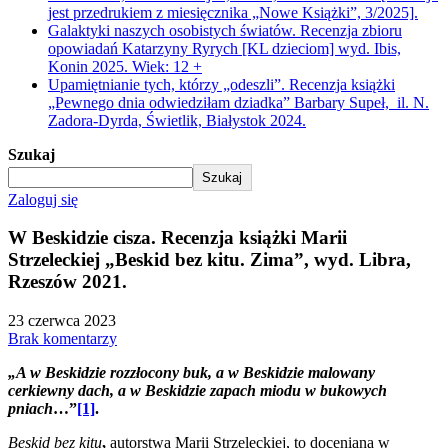
jest przedrukiem z miesięcznika „Nowe Książki”, 3/2025].
Galaktyki naszych osobistych światów. Recenzja zbioru
opowiadań Katarzyny Ryrych [KL dzieciom] wyd. Ibis,
Konin 2025. Wiek: 12 +
Upamiętnianie tych, którzy „odeszli”. Recenzja książki
„Pewnego dnia odwiedziłam dziadka” Barbary Supeł, il. N.
Zadora-Dyrda, Świetlik, Białystok 2024.
Szukaj
Szukaj
Zaloguj się
W Beskidzie cisza. Recenzja książki Marii
Strzeleckiej „Beskid bez kitu. Zima”, wyd. Libra,
Rzeszów 2021.
23 czerwca 2023
Brak komentarzy
„A w Beskidzie rozzłocony buk, a w Beskidzie malowany
cerkiewny dach, a w Beskidzie zapach miodu w bukowych
pniach
…”
[1]
.
Beskid bez kitu
,
autorstwa Marii Strzeleckiej, to doceniana w