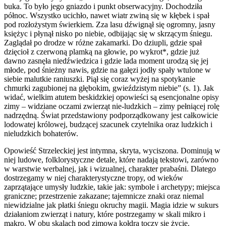
buka. To było jego gniazdo i punkt obserwacyjny. Dochodziła
północ. Wszystko ucichło, nawet wiatr zwiną się w kłębek i spał
pod rozłożystym świerkiem. Zza lasu dźwignął się ogromny, jasny
księżyc i płynął nisko po niebie, odbijając się w skrzącym śniegu.
Zaglądał po drodze w różne zakamarki. Do dziupli, gdzie spał
dzięcioł z czerwoną plamką na głowie, po wykrot*, gdzie już
dawno zasnęła niedźwiedzica i gdzie lada moment urodzą się jej
młode, pod śnieżny nawis, gdzie na gałęzi jodły spały wtulone w
siebie malutkie raniuszki. Piął się coraz wyżej na spotykanie
chmurki zagubionej na głębokim, gwieździstym niebie” (s. 1). Jak
widać, wielkim atutem beskidzkiej opowieści są esencjonalne opisy
zimy – widziane oczami zwierząt nie-ludzkich – zimy pełniącej rolę
nadrzędną. Świat przedstawiony podporządkowany jest całkowicie
lodowatej królowej, budzącej szacunek czytelnika oraz ludzkich i
nieludzkich bohaterów.
Opowieść Strzeleckiej jest intymna, skryta, wyciszona. Dominują w
niej ludowe, folklorystyczne detale, które nadają tekstowi, zarówno
w warstwie werbalnej, jak i wizualnej, charakter prabaśni. Dlatego
dostrzegamy w niej charakterystyczne tropy, od wieków
zaprzątające umysły ludzkie, takie jak: symbole i archetypy; miejsca
graniczne; przestrzenie zakazane; tajemnicze znaki oraz niemal
niewidzialne jak płatki śniegu okruchy magii. Magia idzie w sukurs
działaniom zwierząt i natury, które postrzegamy w skali mikro i
makro. W obu skalach pod zimową kołdrą toczy się życie.