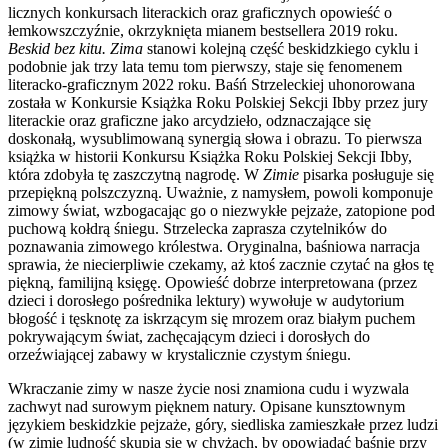
licznych konkursach literackich oraz graficznych opowieść o
łemkowszczyźnie, okrzyknięta mianem bestsellera 2019 roku.
Beskid bez kitu. Zima
stanowi kolejną część beskidzkiego cyklu i
podobnie jak trzy lata temu tom pierwszy, staje się fenomenem
literacko-graficznym 2022 roku. Baśń Strzeleckiej uhonorowana
została w Konkursie Książka Roku Polskiej Sekcji Ibby przez jury
literackie oraz graficzne jako arcydzieło, odznaczające się
doskonałą, wysublimowaną synergią słowa i obrazu. To pierwsza
książka w historii Konkursu Książka Roku Polskiej Sekcji Ibby,
która zdobyła tę zaszczytną nagrodę. W
Zimie
pisarka posługuje się
przepiękną polszczyzną. Uważnie, z namysłem, powoli komponuje
zimowy świat, wzbogacając go o niezwykłe pejzaże, zatopione pod
puchową kołdrą śniegu. Strzelecka zaprasza czytelników do
poznawania zimowego królestwa. Oryginalna, baśniowa narracja
sprawia, że niecierpliwie czekamy, aż ktoś zacznie czytać na głos tę
piękną, familijną księgę. Opowieść dobrze interpretowana (przez
dzieci i dorosłego pośrednika lektury) wywołuje w audytorium
błogość i tęsknotę za iskrzącym się mrozem oraz białym puchem
pokrywającym świat, zachęcającym dzieci i dorosłych do
orzeźwiającej zabawy w krystalicznie czystym śniegu.
Wkraczanie zimy w nasze życie nosi znamiona cudu i wyzwala
zachwyt nad surowym pięknem natury. Opisane kunsztownym
językiem beskidzkie pejzaże, góry, siedliska zamieszkałe przez ludzi
(w zimie ludność skupia się w chyżach, by opowiadać baśnie przy