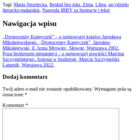
Tagi:
Maria Strzelecka
,
Beskid bez kitu. Zima
,
Libra
,
arcydzieło
literacko-malarskie
,
Nagroda IBBY za ilustracje i tekst
Nawigacja wpisu
„Drogocenny Kamyczek” – o najnowszej książce Jarosława
Mikołajewskiego. „Drogocenny Kamyczek”, Jarosław
Mikołajewski, il. Anna Mrowiec, Słowne, Warszawa 2002.
Poza bezkresem niepamięci – o najnowszej powieści Marcina
Szczygielskiego. Antosia w bezkresie, Marcin Szczygielski,
Latarnik, Warszawa 2022.
Dodaj komentarz
Twój adres e-mail nie zostanie opublikowany.
Wymagane pola są
oznaczone
*
Komentarz
*