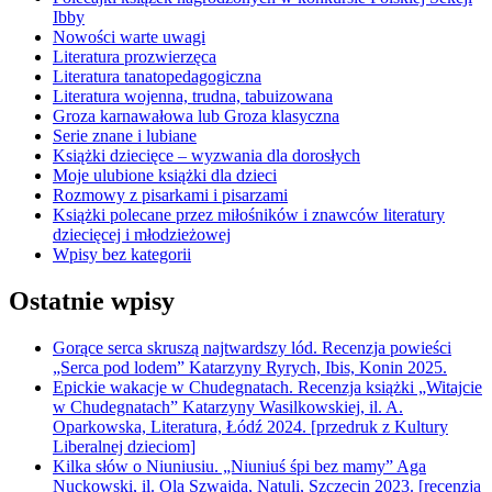
Ibby
Nowości warte uwagi
Literatura prozwierzęca
Literatura tanatopedagogiczna
Literatura wojenna, trudna, tabuizowana
Groza karnawałowa lub Groza klasyczna
Serie znane i lubiane
Książki dziecięce – wyzwania dla dorosłych
Moje ulubione książki dla dzieci
Rozmowy z pisarkami i pisarzami
Książki polecane przez miłośników i znawców literatury
dziecięcej i młodzieżowej
Wpisy bez kategorii
Ostatnie wpisy
Gorące serca skruszą najtwardszy lód. Recenzja powieści
„Serca pod lodem” Katarzyny Ryrych, Ibis, Konin 2025.
Epickie wakacje w Chudegnatach. Recenzja książki „Witajcie
w Chudegnatach” Katarzyny Wasilkowskiej, il. A.
Oparkowska, Literatura, Łódź 2024. [przedruk z Kultury
Liberalnej dzieciom]
Kilka słów o Niuniusiu. „Niuniuś śpi bez mamy” Aga
Nuckowski, il. Ola Szwajda, Natuli, Szczecin 2023. [recenzja