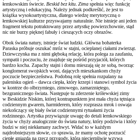
łemkowskim świecie.
Beskid
bez
kitu
.
Zima
spełnia więc funkcję
artystyczną i edukacyjną. Należy jednak podkreślić, że jest to
książka wysokoartystyczna, dlatego wiedzę merytoryczną o
łemkowskiej kulturze przyswajamy naturalnie. Nie istnieje ani jeden
fragment tekstu potraktowany przez artystkę powierzchownie, stąd
nic nie burzy pięknej fabuły i cieszących oczy obrazów.
Obok świata natury, istnieje świat ludzki. Główna bohaterka
Paraska próbuje oszukać mróz w stajni, ocieplanej ciałami zwierząt.
Dziewczynka ma z nimi głęboką relację, która polega za zaufaniu,
sympatii i poczuciu, że znajduje się pośród przyjaciół, których
bardzo kocha. Zapachy stajni i domu mieszają się ze sobą, tworząc
konglomerat swojskich woni, dających mieszkankom chyży
poczucie bezpieczeństwa. Podobną rolę spełnia rozpalany na
palenisku ogień – dawca ciepła, który krzepi i stanowi symbol życia
w kontrze do olbrzymiego, zimowego, zamarzniętego,
bezgranicznego świata. Następuje tu zderzenie królewskiej zimy
w Beskidzie Niskim, której kontrapunktem jest mała chyża tętniąca
codziennym gwarem, harmiderem, który rozprasza mrok i oswaja
niekończący się biały świat codziennymi rytuałami życia
rodzinnego. Artystka przywiązuje uwagę do detali łemkowskiego
życia w chyży analogicznie do świata natury, który podziwia i który
budzi w niej niekłamany zachwyt. Widać to w każdym
najdrobniejszym słowie, co sprawia, że mamy ochotę porzucić
ciepłe gniazda na rzecz przygody, która niecierpliwie wzywa