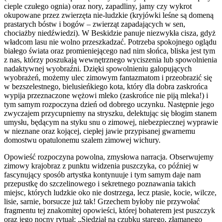
cieple czułego ognia) oraz nory, zapadliny, jamy czy wykrot
okupowane przez zwierzęta nie-ludzkie (kryjówki leśne są domeną
prastarych bóstw i bogów – zwierząt zapadających w sen,
chociażby niedźwiedzi). W Beskidzie panuje niezwykła cisza, gdyż
władcom lasu nie wolno przeszkadzać. Potrzeba spokojnego oglądu
białego świata oraz promieniejącego nad nim słońca, bliska jest tym
z nas, którzy poszukają wewnętrznego wyciszenia lub spowolnienia
nadaktywnej wyobraźni. Dzięki spowolnieniu galopujących
wyobrażeń, możemy ulec zimowym fantazmatom i przeobrazić się
w bezszelestnego, bielusieńkiego kota, który dla dobra zaskrońca
wypija przeznaczone wężowi mleko (zaskrońce nie piją mleka!) i
tym samym rozpoczyna dzień od dobrego uczynku. Następnie jego
zwyczajem przycupniemy na stryszku, delektując się błogim stanem
umysłu, będącym na styku snu o zimowej, niebezpiecznej wyprawie
w nieznane oraz kojącej, ciepłej jawie przypisanej gwarnemu
domostwu opatulonemu szalem zimowej wichury.
Opowieść rozpoczyna powolna, zmysłowa narracja. Obserwujemy
zimowy krajobraz z punktu widzenia puszczyka, co później w
fascynujący sposób artystka kontynuuje i tym samym daje nam
przepustkę do szczelinowego i sekretnego poznawania takich
miejsc, których ludzkie oko nie dostrzega, lecz ptasie, kocie, wilcze,
lisie, sarnie, borsucze już tak! Grzechem byłoby nie przywołać
fragmentu tej znakomitej opowieści, której bohaterem jest puszczyk
oraz jego nocny rytuał: „Siedział na czubku starego, złamanego