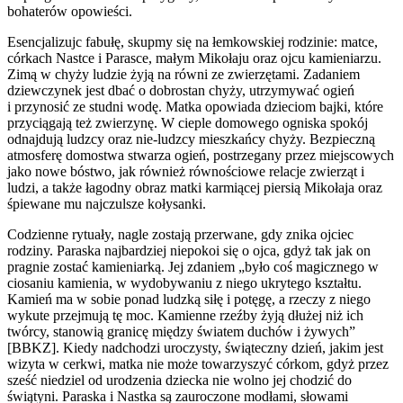
bohaterów opowieści.
Esencjalizujc fabułę, skupmy się na łemkowskiej rodzinie: matce,
córkach Nastce i Parasce, małym Mikołaju oraz ojcu kamieniarzu.
Zimą w chyży ludzie żyją na równi ze zwierzętami. Zadaniem
dziewczynek jest dbać o dobrostan chyży, utrzymywać ogień
i przynosić ze studni wodę. Matka opowiada dzieciom bajki, które
przyciągają też zwierzynę. W cieple domowego ogniska spokój
odnajdują ludzcy oraz nie-ludzcy mieszkańcy chyży. Bezpieczną
atmosferę domostwa stwarza ogień, postrzegany przez miejscowych
jako nowe bóstwo, jak również równościowe relacje zwierząt i
ludzi, a także łagodny obraz matki karmiącej piersią Mikołaja oraz
śpiewane mu najczulsze kołysanki.
Codzienne rytuały, nagle zostają przerwane, gdy znika ojciec
rodziny. Paraska najbardziej niepokoi się o ojca, gdyż tak jak on
pragnie zostać kamieniarką. Jej zdaniem „było coś magicznego w
ciosaniu kamienia, w wydobywaniu z niego ukrytego kształtu.
Kamień ma w sobie ponad ludzką siłę i potęgę, a rzeczy z niego
wykute przejmują tę moc. Kamienne rzeźby żyją dłużej niż ich
twórcy, stanowią granicę między światem duchów i żywych”
[BBKZ]. Kiedy nadchodzi uroczysty, świąteczny dzień, jakim jest
wizyta w cerkwi, matka nie może towarzyszyć córkom, gdyż przez
sześć niedziel od urodzenia dziecka nie wolno jej chodzić do
świątyni. Paraska i Nastka są zauroczone modłami, słowami