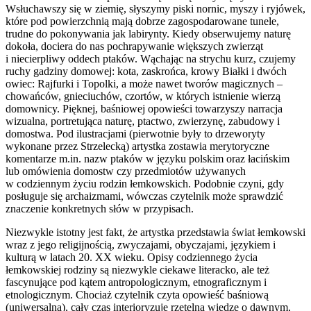
Wsłuchawszy się w ziemię, słyszymy piski nornic, myszy i ryjówek,
które pod powierzchnią mają dobrze zagospodarowane tunele,
trudne do pokonywania jak labirynty. Kiedy obserwujemy naturę
dokoła, dociera do nas pochrapywanie większych zwierząt
i niecierpliwy oddech ptaków. Wąchając na strychu kurz, czujemy
ruchy gadziny domowej: kota, zaskrońca, krowy Białki i dwóch
owiec: Rajfurki i Topolki, a może nawet tworów magicznych –
chowańców, gnieciuchów, czortów, w których istnienie wierzą
domownicy. Pięknej, baśniowej opowieści towarzyszy narracja
wizualna, portretująca naturę, ptactwo, zwierzynę, zabudowy i
domostwa. Pod ilustracjami (pierwotnie były to drzeworyty
wykonane przez Strzelecką) artystka zostawia merytoryczne
komentarze m.in. nazw ptaków w języku polskim oraz łacińskim
lub omówienia domostw czy przedmiotów używanych
w codziennym życiu rodzin łemkowskich. Podobnie czyni, gdy
posługuje się archaizmami, wówczas czytelnik może sprawdzić
znaczenie konkretnych słów w przypisach.
Niezwykle istotny jest fakt, że artystka przedstawia świat łemkowski
wraz z jego religijnością, zwyczajami, obyczajami, językiem i
kulturą w latach 20. XX wieku. Opisy codziennego życia
łemkowskiej rodziny są niezwykle ciekawe literacko, ale też
fascynujące pod kątem antropologicznym, etnograficznym i
etnologicznym. Chociaż czytelnik czyta opowieść baśniową
(uniwersalną), cały czas interioryzuje rzetelną wiedzę o dawnym,