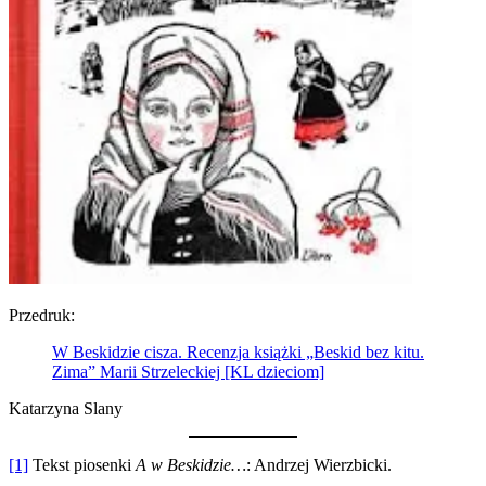
Przedruk:
W Beskidzie cisza. Recenzja książki „Beskid bez kitu.
Zima” Marii Strzeleckiej [KL dzieciom]
Katarzyna Slany
[1]
Tekst piosenki
A w Beskidzie…
: Andrzej Wierzbicki.