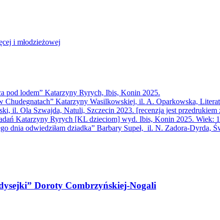
ęcej i młodzieżowej
ca pod lodem” Katarzyny Ryrych, Ibis, Konin 2025.
 Chudegnatach” Katarzyny Wasilkowskiej, il. A. Oparkowska, Literatu
, il. Ola Szwajda, Natuli, Szczecin 2023. [recenzja jest przedrukiem
iadań Katarzyny Ryrych [KL dzieciom] wyd. Ibis, Konin 2025. Wiek: 
ego dnia odwiedziłam dziadka” Barbary Supeł, il. N. Zadora-Dyrda, Św
Odysejki” Doroty Combrzyńskiej-Nogali