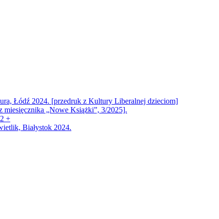
ra, Łódź 2024. [przedruk z Kultury Liberalnej dzieciom]
 z miesięcznika „Nowe Książki”, 3/2025].
12 +
ietlik, Białystok 2024.