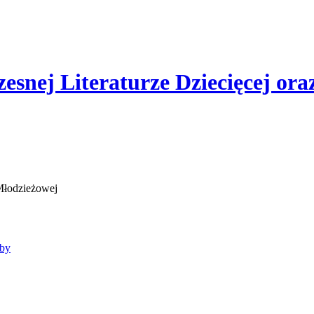
esnej Literaturze Dziecięcej or
bby