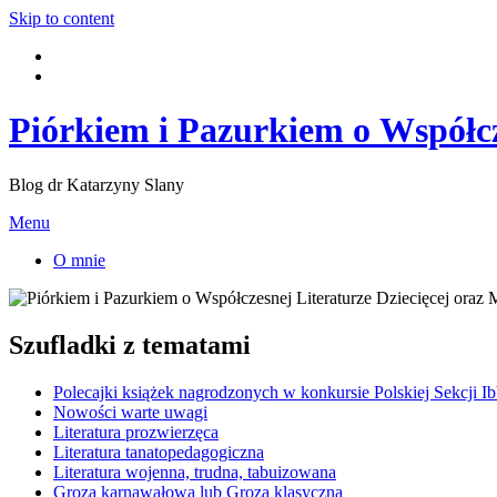
Skip to content
Piórkiem i Pazurkiem o Współcz
Blog dr Katarzyny Slany
Menu
O mnie
Szufladki z tematami
Polecajki książek nagrodzonych w konkursie Polskiej Sekcji I
Nowości warte uwagi
Literatura prozwierzęca
Literatura tanatopedagogiczna
Literatura wojenna, trudna, tabuizowana
Groza karnawałowa lub Groza klasyczna