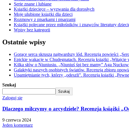
Serie znane i lubiane
Książki dziecięce – wyzwania dla dorosłych
Moje ulubione książki dla dzieci
Rozmowy z pisarkami i pisarzami
Książki polecane przez miłośników i znawców literatury dzieci
Wpisy bez kategorii
Ostatnie wpisy
Gorące serca skruszą najtwardszy lód. Recenzja powieści „Ser
Epickie wakacje w Chudegnatach. Recenzja książki „Witajcie w
Kilka słów o Niuniusiu. „Niuniuś śpi bez mamy” Aga Nuckowski
Galaktyki naszych osobistych światów. Recenzja zbioru opow
Upamiętnianie tych, którzy „odeszli”. Recenzja książki „Pewn
Szukaj
Szukaj
Zaloguj się
Dlaczego milczymy o arcydziele? Recenzja książki „
9 czerwca 2024
Jeden komentarz