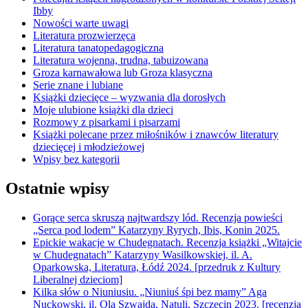
Ibby
Nowości warte uwagi
Literatura prozwierzęca
Literatura tanatopedagogiczna
Literatura wojenna, trudna, tabuizowana
Groza karnawałowa lub Groza klasyczna
Serie znane i lubiane
Książki dziecięce – wyzwania dla dorosłych
Moje ulubione książki dla dzieci
Rozmowy z pisarkami i pisarzami
Książki polecane przez miłośników i znawców literatury
dziecięcej i młodzieżowej
Wpisy bez kategorii
Ostatnie wpisy
Gorące serca skruszą najtwardszy lód. Recenzja powieści
„Serca pod lodem” Katarzyny Ryrych, Ibis, Konin 2025.
Epickie wakacje w Chudegnatach. Recenzja książki „Witajcie
w Chudegnatach” Katarzyny Wasilkowskiej, il. A.
Oparkowska, Literatura, Łódź 2024. [przedruk z Kultury
Liberalnej dzieciom]
Kilka słów o Niuniusiu. „Niuniuś śpi bez mamy” Aga
Nuckowski, il. Ola Szwajda, Natuli, Szczecin 2023. [recenzja