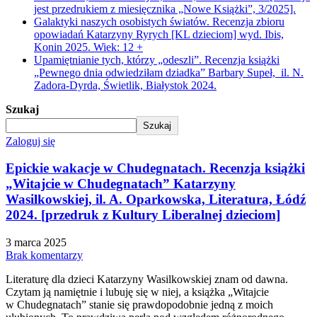
jest przedrukiem z miesięcznika „Nowe Książki”, 3/2025].
Galaktyki naszych osobistych światów. Recenzja zbioru
opowiadań Katarzyny Ryrych [KL dzieciom] wyd. Ibis,
Konin 2025. Wiek: 12 +
Upamiętnianie tych, którzy „odeszli”. Recenzja książki
„Pewnego dnia odwiedziłam dziadka” Barbary Supeł, il. N.
Zadora-Dyrda, Świetlik, Białystok 2024.
Szukaj
Szukaj
Zaloguj się
Epickie wakacje w Chudegnatach. Recenzja książki
„Witajcie w Chudegnatach” Katarzyny
Wasilkowskiej, il. A. Oparkowska, Literatura, Łódź
2024. [przedruk z Kultury Liberalnej dzieciom]
3 marca 2025
Brak komentarzy
Literaturę dla dzieci Katarzyny Wasilkowskiej znam od dawna.
Czytam ją namiętnie i lubuję się w niej, a książka „Witajcie
w Chudegnatach” stanie się prawdopodobnie jedną z moich