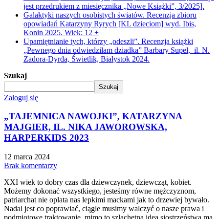
jest przedrukiem z miesięcznika „Nowe Książki”, 3/2025].
Galaktyki naszych osobistych światów. Recenzja zbioru
opowiadań Katarzyny Ryrych [KL dzieciom] wyd. Ibis,
Konin 2025. Wiek: 12 +
Upamiętnianie tych, którzy „odeszli”. Recenzja książki
„Pewnego dnia odwiedziłam dziadka” Barbary Supeł, il. N.
Zadora-Dyrda, Świetlik, Białystok 2024.
Szukaj
Szukaj
Zaloguj się
„TAJEMNICA NAWOJKI”, KATARZYNA
MAJGIER, IL. NIKA JAWOROWSKA,
HARPERKIDS 2023
12 marca 2024
Brak komentarzy
XXI wiek to dobry czas dla dziewczynek, dziewcząt, kobiet.
Możemy dokonać wszystkiego, jesteśmy równe mężczyznom,
patriarchat nie oplata nas lepkimi mackami jak to drzewiej bywało.
Nadal jest co poprawiać, ciągle musimy walczyć o nasze prawa i
podmiotowe traktowanie, mimo to szlachetna idea siostrzeństwa ma