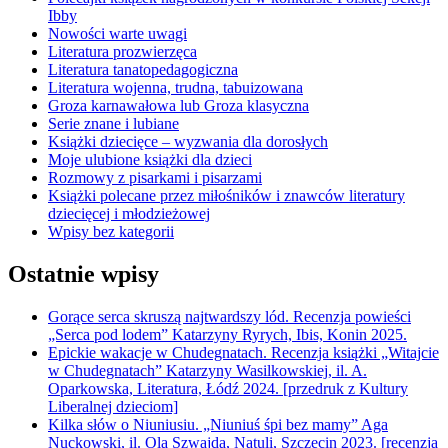
Ibby
Nowości warte uwagi
Literatura prozwierzęca
Literatura tanatopedagogiczna
Literatura wojenna, trudna, tabuizowana
Groza karnawałowa lub Groza klasyczna
Serie znane i lubiane
Książki dziecięce – wyzwania dla dorosłych
Moje ulubione książki dla dzieci
Rozmowy z pisarkami i pisarzami
Książki polecane przez miłośników i znawców literatury
dziecięcej i młodzieżowej
Wpisy bez kategorii
Ostatnie wpisy
Gorące serca skruszą najtwardszy lód. Recenzja powieści
„Serca pod lodem” Katarzyny Ryrych, Ibis, Konin 2025.
Epickie wakacje w Chudegnatach. Recenzja książki „Witajcie
w Chudegnatach” Katarzyny Wasilkowskiej, il. A.
Oparkowska, Literatura, Łódź 2024. [przedruk z Kultury
Liberalnej dzieciom]
Kilka słów o Niuniusiu. „Niuniuś śpi bez mamy” Aga
Nuckowski, il. Ola Szwajda, Natuli, Szczecin 2023. [recenzja