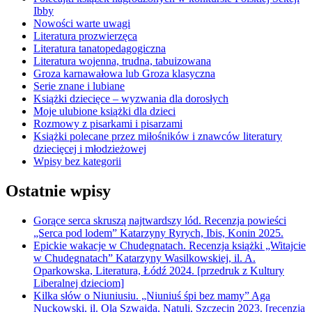
Ibby
Nowości warte uwagi
Literatura prozwierzęca
Literatura tanatopedagogiczna
Literatura wojenna, trudna, tabuizowana
Groza karnawałowa lub Groza klasyczna
Serie znane i lubiane
Książki dziecięce – wyzwania dla dorosłych
Moje ulubione książki dla dzieci
Rozmowy z pisarkami i pisarzami
Książki polecane przez miłośników i znawców literatury
dziecięcej i młodzieżowej
Wpisy bez kategorii
Ostatnie wpisy
Gorące serca skruszą najtwardszy lód. Recenzja powieści
„Serca pod lodem” Katarzyny Ryrych, Ibis, Konin 2025.
Epickie wakacje w Chudegnatach. Recenzja książki „Witajcie
w Chudegnatach” Katarzyny Wasilkowskiej, il. A.
Oparkowska, Literatura, Łódź 2024. [przedruk z Kultury
Liberalnej dzieciom]
Kilka słów o Niuniusiu. „Niuniuś śpi bez mamy” Aga
Nuckowski, il. Ola Szwajda, Natuli, Szczecin 2023. [recenzja