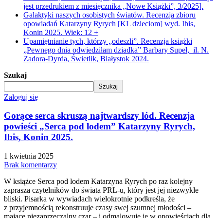
jest przedrukiem z miesięcznika „Nowe Książki”, 3/2025].
Galaktyki naszych osobistych światów. Recenzja zbioru
opowiadań Katarzyny Ryrych [KL dzieciom] wyd. Ibis,
Konin 2025. Wiek: 12 +
Upamiętnianie tych, którzy „odeszli”. Recenzja książki
„Pewnego dnia odwiedziłam dziadka” Barbary Supeł, il. N.
Zadora-Dyrda, Świetlik, Białystok 2024.
Szukaj
Szukaj
Zaloguj się
Gorące serca skruszą najtwardszy lód. Recenzja
powieści „Serca pod lodem” Katarzyny Ryrych,
Ibis, Konin 2025.
1 kwietnia 2025
Brak komentarzy
W książce Serca pod lodem Katarzyna Ryrych po raz kolejny
zaprasza czytelników do świata PRL-u, który jest jej niezwykle
bliski. Pisarka w wywiadach wielokrotnie podkreśla, że
z przyjemnością rekonstruuje czasy swej szumnej młodości –
mające niezaprzeczalny czar – i odmalowuje je w opowieściach dla