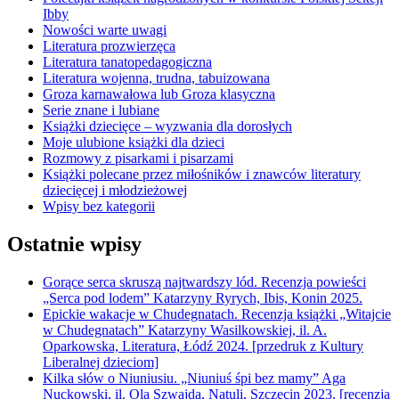
Ibby
Nowości warte uwagi
Literatura prozwierzęca
Literatura tanatopedagogiczna
Literatura wojenna, trudna, tabuizowana
Groza karnawałowa lub Groza klasyczna
Serie znane i lubiane
Książki dziecięce – wyzwania dla dorosłych
Moje ulubione książki dla dzieci
Rozmowy z pisarkami i pisarzami
Książki polecane przez miłośników i znawców literatury
dziecięcej i młodzieżowej
Wpisy bez kategorii
Ostatnie wpisy
Gorące serca skruszą najtwardszy lód. Recenzja powieści
„Serca pod lodem” Katarzyny Ryrych, Ibis, Konin 2025.
Epickie wakacje w Chudegnatach. Recenzja książki „Witajcie
w Chudegnatach” Katarzyny Wasilkowskiej, il. A.
Oparkowska, Literatura, Łódź 2024. [przedruk z Kultury
Liberalnej dzieciom]
Kilka słów o Niuniusiu. „Niuniuś śpi bez mamy” Aga
Nuckowski, il. Ola Szwajda, Natuli, Szczecin 2023. [recenzja