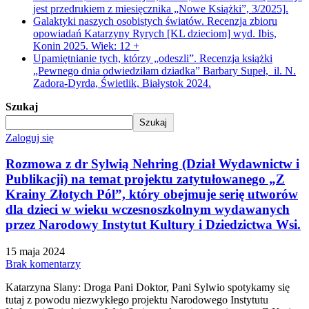
jest przedrukiem z miesięcznika „Nowe Książki”, 3/2025].
Galaktyki naszych osobistych światów. Recenzja zbioru
opowiadań Katarzyny Ryrych [KL dzieciom] wyd. Ibis,
Konin 2025. Wiek: 12 +
Upamiętnianie tych, którzy „odeszli”. Recenzja książki
„Pewnego dnia odwiedziłam dziadka” Barbary Supeł, il. N.
Zadora-Dyrda, Świetlik, Białystok 2024.
Szukaj
Szukaj
Zaloguj się
Rozmowa z dr Sylwią Nehring (Dział Wydawnictw i
Publikacji) na temat projektu zatytułowanego „Z
Krainy Złotych Pól”, który obejmuje serię utworów
dla dzieci w wieku wczesnoszkolnym wydawanych
przez Narodowy Instytut Kultury i Dziedzictwa Wsi.
15 maja 2024
Brak komentarzy
Katarzyna Slany: Droga Pani Doktor, Pani Sylwio spotykamy się
tutaj z powodu niezwykłego projektu Narodowego Instytutu