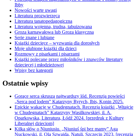
Ibby
Nowości warte uwagi
Literatura prozwierzęca
Literatura tanatopedagogiczna
Literatura wojenna, trudna, tabuizowana
Groza karnawałowa lub Groza klasyczna
Serie znane i lubiane
Książki dziecięce – wyzwania dla dorosłych
Moje ulubione książki dla dzieci
Rozmowy z pisarkami i pisarzami
Książki polecane przez miłośników i znawców literatury
dziecięcej i młodzieżowej
Wpisy bez kategorii
Ostatnie wpisy
Gorące serca skruszą najtwardszy lód. Recenzja powieści
„Serca pod lodem” Katarzyny Ryrych, Ibis, Konin 2025.
Epickie wakacje w Chudegnatach. Recenzja książki „Witajcie
w Chudegnatach” Katarzyny Wasilkowskiej, il. A.
Oparkowska, Literatura, Łódź 2024. [przedruk z Kultury
Liberalnej dzieciom]
Kilka słów o Niuniusiu. „Niuniuś śpi bez mamy” Aga
Nuckowski, il. Ola Szwajda, Natuli, Szczecin 2023. [recenzja