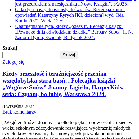
jest przedrukiem z miesięcznika „Nowe Książki”, 3/2025].
Galaktyki naszych osobistych światów. Recenzja zbioru
opowiadań Katarzyny Ryrych [KL dzieciom] wyd. Ibis,
Konin 2025. Wiek: 12 +
Upamiętnianie tych, którzy „odeszli”. Recenzja książki
„Pewnego dnia odwiedziłam dziadka” Barbary Supeł, il. N.
Zadora-Dyrda, Świetlik, Białystok 2024.
Szukaj
Szukaj
Zaloguj się
Kiedy przeszłość i teraźniejszość przenika
wszędobylska stara baśń…Polecajka książki
„Wzgórze Snów” Joanny Jagiełło, HarperKids,
seria: Czytam, bo lubię, Warszawa 2024.
8 września 2024
Brak komentarzy
„Wzgórze Snów” Joanny Jagiełło to piękna opowieść dla dzieci w
wieku szkolnym zdecydowanie rozwijająca wyobraźnię młodych
czytelników. Sensualny, baśniowy język pozwala odbiorcom