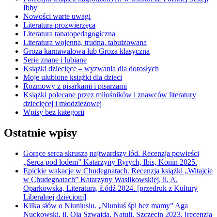
Ibby
Nowości warte uwagi
Literatura prozwierzęca
Literatura tanatopedagogiczna
Literatura wojenna, trudna, tabuizowana
Groza karnawałowa lub Groza klasyczna
Serie znane i lubiane
Książki dziecięce – wyzwania dla dorosłych
Moje ulubione książki dla dzieci
Rozmowy z pisarkami i pisarzami
Książki polecane przez miłośników i znawców literatury
dziecięcej i młodzieżowej
Wpisy bez kategorii
Ostatnie wpisy
Gorące serca skruszą najtwardszy lód. Recenzja powieści
„Serca pod lodem” Katarzyny Ryrych, Ibis, Konin 2025.
Epickie wakacje w Chudegnatach. Recenzja książki „Witajcie
w Chudegnatach” Katarzyny Wasilkowskiej, il. A.
Oparkowska, Literatura, Łódź 2024. [przedruk z Kultury
Liberalnej dzieciom]
Kilka słów o Niuniusiu. „Niuniuś śpi bez mamy” Aga
Nuckowski, il. Ola Szwajda, Natuli, Szczecin 2023. [recenzja