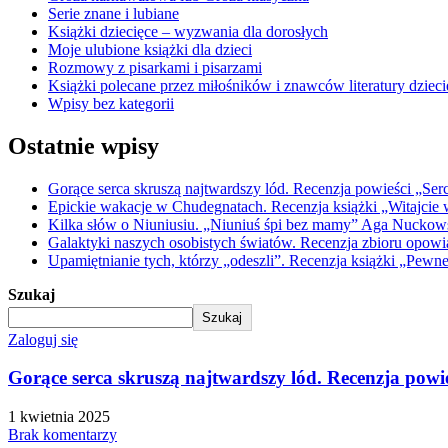
Serie znane i lubiane
Książki dziecięce – wyzwania dla dorosłych
Moje ulubione książki dla dzieci
Rozmowy z pisarkami i pisarzami
Książki polecane przez miłośników i znawców literatury dzieci
Wpisy bez kategorii
Ostatnie wpisy
Gorące serca skruszą najtwardszy lód. Recenzja powieści „Ser
Epickie wakacje w Chudegnatach. Recenzja książki „Witajcie w
Kilka słów o Niuniusiu. „Niuniuś śpi bez mamy” Aga Nuckowski
Galaktyki naszych osobistych światów. Recenzja zbioru opow
Upamiętnianie tych, którzy „odeszli”. Recenzja książki „Pewn
Szukaj
Szukaj
Zaloguj się
Gorące serca skruszą najtwardszy lód. Recenzja powi
1 kwietnia 2025
Brak komentarzy