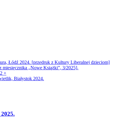
ra, Łódź 2024. [przedruk z Kultury Liberalnej dzieciom]
 z miesięcznika „Nowe Książki”, 3/2025].
12 +
ietlik, Białystok 2024.
 2025.