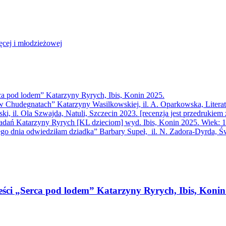
ęcej i młodzieżowej
ca pod lodem” Katarzyny Ryrych, Ibis, Konin 2025.
 Chudegnatach” Katarzyny Wasilkowskiej, il. A. Oparkowska, Literatu
, il. Ola Szwajda, Natuli, Szczecin 2023. [recenzja jest przedrukiem
iadań Katarzyny Ryrych [KL dzieciom] wyd. Ibis, Konin 2025. Wiek: 
ego dnia odwiedziłam dziadka” Barbary Supeł, il. N. Zadora-Dyrda, Św
eści „Serca pod lodem” Katarzyny Ryrych, Ibis, Konin