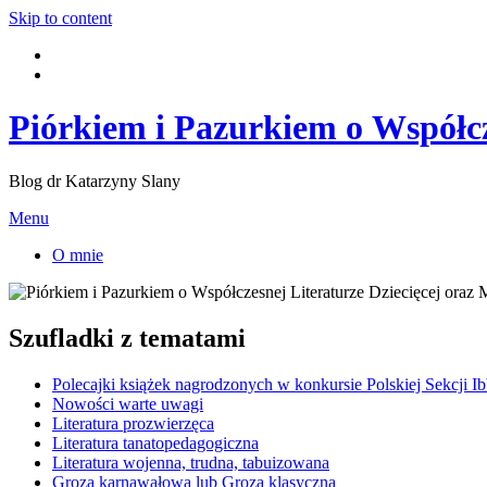
Skip to content
Piórkiem i Pazurkiem o Współcz
Blog dr Katarzyny Slany
Menu
O mnie
Szufladki z tematami
Polecajki książek nagrodzonych w konkursie Polskiej Sekcji I
Nowości warte uwagi
Literatura prozwierzęca
Literatura tanatopedagogiczna
Literatura wojenna, trudna, tabuizowana
Groza karnawałowa lub Groza klasyczna