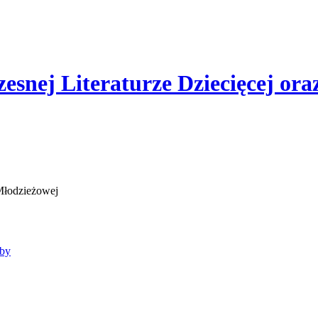
esnej Literaturze Dziecięcej or
bby