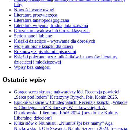
Ibby
Nowości warte uwagi
Literatura prozwierzęca
Literatura tanatopedagogiczna
Literatura wojenna, trudna, tabuizowana
Groza karnawałowa lub Groza klasyczna
Serie znane i lubiane
Książki dziecięce – wyzwania dla dorosłych
Moje ulubione książki dla dzieci
Rozmowy z pisarkami i pisarzami
Książki polecane przez miłośników i znawców literatury
dziecięcej i młodzieżowej
Wpisy bez kategorii
Ostatnie wpisy
Gorące serca skruszą najtwardszy lód. Recenzja powieści
„Serca pod lodem” Katarzyny Ryrych, Ibis, Konin 2025.
Epickie wakacje w Chudegnatach. Recenzja książki „Witajcie
w Chudegnatach” Katarzyny Wasilkowskiej, il. A.
Oparkowska, Literatura, Łódź 2024. [przedruk z Kultury
Liberalnej dzieciom]
Kilka słów o Niuniusiu. „Niuniuś śpi bez mamy” Aga
Nuckowski, il. Ola Szwajda, Natuli, Szczecin 2023. [recenzja