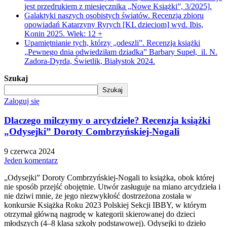
jest przedrukiem z miesięcznika „Nowe Książki”, 3/2025].
Galaktyki naszych osobistych światów. Recenzja zbioru
opowiadań Katarzyny Ryrych [KL dzieciom] wyd. Ibis,
Konin 2025. Wiek: 12 +
Upamiętnianie tych, którzy „odeszli”. Recenzja książki
„Pewnego dnia odwiedziłam dziadka” Barbary Supeł, il. N.
Zadora-Dyrda, Świetlik, Białystok 2024.
Szukaj
Szukaj
Zaloguj się
Dlaczego milczymy o arcydziele? Recenzja książki
„Odysejki” Doroty Combrzyńskiej-Nogali
9 czerwca 2024
Jeden komentarz
„Odysejki” Doroty Combrzyńskiej-Nogali to książka, obok której
nie sposób przejść obojętnie. Utwór zasługuje na miano arcydzieła i
nie dziwi mnie, że jego niezwykłość dostrzeżona została w
konkursie Książka Roku 2023 Polskiej Sekcji IBBY, w którym
otrzymał główną nagrodę w kategorii skierowanej do dzieci
młodszych (4–8 klasa szkoły podstawowej). Odysejki to dzieło