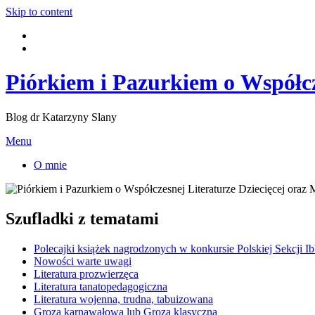
Skip to content
Piórkiem i Pazurkiem o Współcz
Blog dr Katarzyny Slany
Menu
O mnie
Szufladki z tematami
Polecajki książek nagrodzonych w konkursie Polskiej Sekcji I
Nowości warte uwagi
Literatura prozwierzęca
Literatura tanatopedagogiczna
Literatura wojenna, trudna, tabuizowana
Groza karnawałowa lub Groza klasyczna