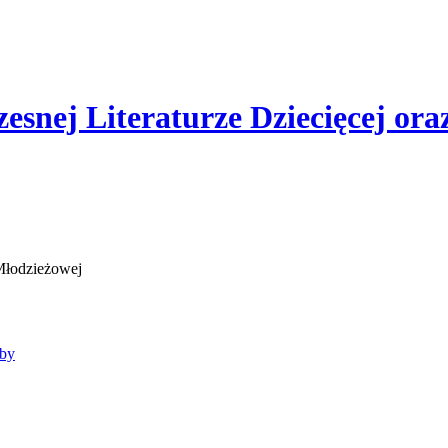
esnej Literaturze Dziecięcej or
bby