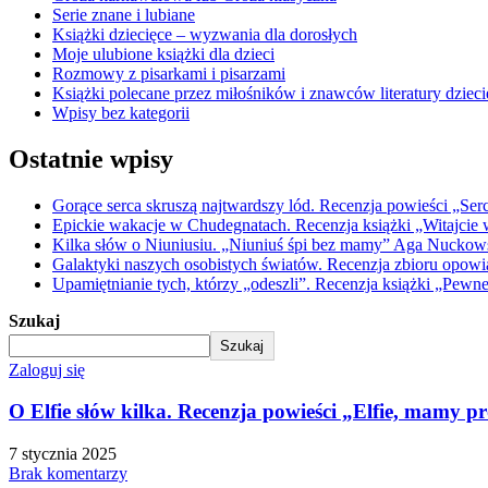
Serie znane i lubiane
Książki dziecięce – wyzwania dla dorosłych
Moje ulubione książki dla dzieci
Rozmowy z pisarkami i pisarzami
Książki polecane przez miłośników i znawców literatury dzieci
Wpisy bez kategorii
Ostatnie wpisy
Gorące serca skruszą najtwardszy lód. Recenzja powieści „Ser
Epickie wakacje w Chudegnatach. Recenzja książki „Witajcie w
Kilka słów o Niuniusiu. „Niuniuś śpi bez mamy” Aga Nuckowski
Galaktyki naszych osobistych światów. Recenzja zbioru opow
Upamiętnianie tych, którzy „odeszli”. Recenzja książki „Pewn
Szukaj
Szukaj
Zaloguj się
O Elfie słów kilka. Recenzja powieści „Elfie, mamy pr
7 stycznia 2025
Brak komentarzy