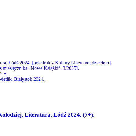
ra, Łódź 2024. [przedruk z Kultury Liberalnej dzieciom]
 z miesięcznika „Nowe Książki”, 3/2025].
12 +
ietlik, Białystok 2024.
ołodziej, Literatura, Łódź 2024. (7+).