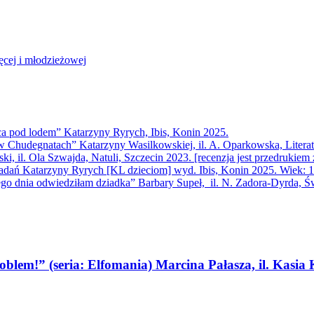
ęcej i młodzieżowej
ca pod lodem” Katarzyny Ryrych, Ibis, Konin 2025.
 Chudegnatach” Katarzyny Wasilkowskiej, il. A. Oparkowska, Literatu
, il. Ola Szwajda, Natuli, Szczecin 2023. [recenzja jest przedrukiem
iadań Katarzyny Ryrych [KL dzieciom] wyd. Ibis, Konin 2025. Wiek: 
ego dnia odwiedziłam dziadka” Barbary Supeł, il. N. Zadora-Dyrda, Św
oblem!” (seria: Elfomania) Marcina Pałasza, il. Kasia K