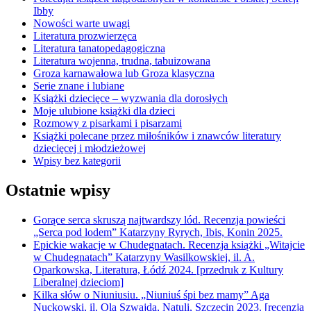
Ibby
Nowości warte uwagi
Literatura prozwierzęca
Literatura tanatopedagogiczna
Literatura wojenna, trudna, tabuizowana
Groza karnawałowa lub Groza klasyczna
Serie znane i lubiane
Książki dziecięce – wyzwania dla dorosłych
Moje ulubione książki dla dzieci
Rozmowy z pisarkami i pisarzami
Książki polecane przez miłośników i znawców literatury
dziecięcej i młodzieżowej
Wpisy bez kategorii
Ostatnie wpisy
Gorące serca skruszą najtwardszy lód. Recenzja powieści
„Serca pod lodem” Katarzyny Ryrych, Ibis, Konin 2025.
Epickie wakacje w Chudegnatach. Recenzja książki „Witajcie
w Chudegnatach” Katarzyny Wasilkowskiej, il. A.
Oparkowska, Literatura, Łódź 2024. [przedruk z Kultury
Liberalnej dzieciom]
Kilka słów o Niuniusiu. „Niuniuś śpi bez mamy” Aga
Nuckowski, il. Ola Szwajda, Natuli, Szczecin 2023. [recenzja