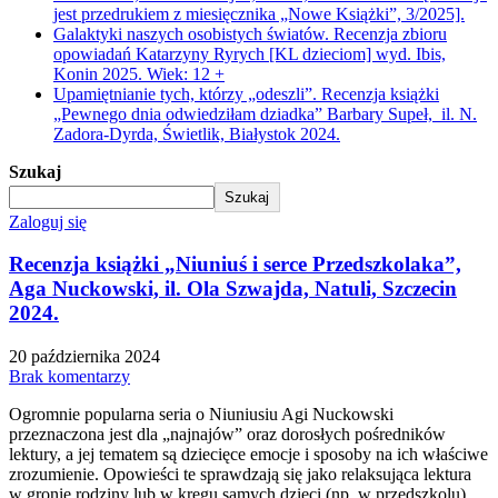
jest przedrukiem z miesięcznika „Nowe Książki”, 3/2025].
Galaktyki naszych osobistych światów. Recenzja zbioru
opowiadań Katarzyny Ryrych [KL dzieciom] wyd. Ibis,
Konin 2025. Wiek: 12 +
Upamiętnianie tych, którzy „odeszli”. Recenzja książki
„Pewnego dnia odwiedziłam dziadka” Barbary Supeł, il. N.
Zadora-Dyrda, Świetlik, Białystok 2024.
Szukaj
Szukaj
Zaloguj się
Recenzja książki „Niuniuś i serce Przedszkolaka”,
Aga Nuckowski, il. Ola Szwajda, Natuli, Szczecin
2024.
20 października 2024
Brak komentarzy
Ogromnie popularna seria o Niuniusiu Agi Nuckowski
przeznaczona jest dla „najnajów” oraz dorosłych pośredników
lektury, a jej tematem są dziecięce emocje i sposoby na ich właściwe
zrozumienie. Opowieści te sprawdzają się jako relaksująca lektura
w gronie rodziny lub w kręgu samych dzieci (np. w przedszkolu),