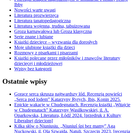
Ibby
Nowości warte uwagi
Literatura prozwierzęca
Literatura tanatopedagogiczna
Literatura wojenna, trudna, tabuizowana
Groza karnawałowa lub Groza klasyczna
Serie znane i lubiane
Książki dziecięce – wyzwania dla dorosłych
Moje ulubione książki dla dzieci
Rozmowy z pisarkami i pisarzami
Książki polecane przez miłośników i znawców literatury
dziecięcej i młodzieżowej
Wpisy bez kategorii
Ostatnie wpisy
Gorące serca skruszą najtwardszy lód. Recenzja powieści
„Serca pod lodem” Katarzyny Ryrych, Ibis, Konin 2025.
Epickie wakacje w Chudegnatach. Recenzja książki „Witajcie
w Chudegnatach” Katarzyny Wasilkowskiej, il. A.
Oparkowska, Literatura, Łódź 2024. [przedruk z Kultury
Liberalnej dzieciom]
Kilka słów o Niuniusiu. „Niuniuś śpi bez mamy” Aga
Nuckowski, il. Ola Szwajda, Natuli, Szczecin 2023. [recenzja