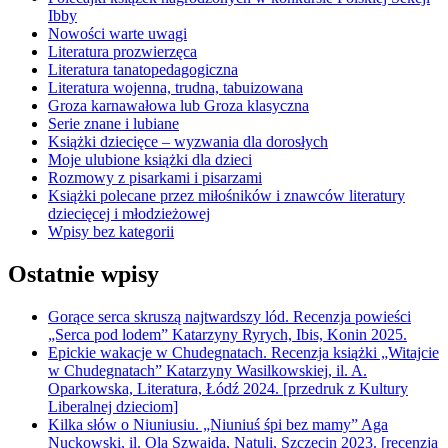
Ibby
Nowości warte uwagi
Literatura prozwierzęca
Literatura tanatopedagogiczna
Literatura wojenna, trudna, tabuizowana
Groza karnawałowa lub Groza klasyczna
Serie znane i lubiane
Książki dziecięce – wyzwania dla dorosłych
Moje ulubione książki dla dzieci
Rozmowy z pisarkami i pisarzami
Książki polecane przez miłośników i znawców literatury
dziecięcej i młodzieżowej
Wpisy bez kategorii
Ostatnie wpisy
Gorące serca skruszą najtwardszy lód. Recenzja powieści
„Serca pod lodem” Katarzyny Ryrych, Ibis, Konin 2025.
Epickie wakacje w Chudegnatach. Recenzja książki „Witajcie
w Chudegnatach” Katarzyny Wasilkowskiej, il. A.
Oparkowska, Literatura, Łódź 2024. [przedruk z Kultury
Liberalnej dzieciom]
Kilka słów o Niuniusiu. „Niuniuś śpi bez mamy” Aga
Nuckowski, il. Ola Szwajda, Natuli, Szczecin 2023. [recenzja