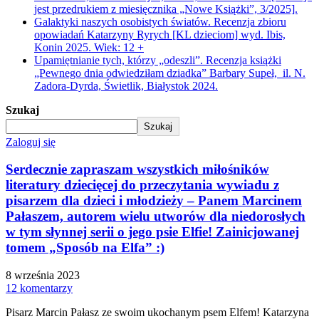
jest przedrukiem z miesięcznika „Nowe Książki”, 3/2025].
Galaktyki naszych osobistych światów. Recenzja zbioru
opowiadań Katarzyny Ryrych [KL dzieciom] wyd. Ibis,
Konin 2025. Wiek: 12 +
Upamiętnianie tych, którzy „odeszli”. Recenzja książki
„Pewnego dnia odwiedziłam dziadka” Barbary Supeł, il. N.
Zadora-Dyrda, Świetlik, Białystok 2024.
Szukaj
Szukaj
Zaloguj się
Serdecznie zapraszam wszystkich miłośników
literatury dziecięcej do przeczytania wywiadu z
pisarzem dla dzieci i młodzieży – Panem Marcinem
Pałaszem, autorem wielu utworów dla niedorosłych
w tym słynnej serii o jego psie Elfie! Zainicjowanej
tomem „Sposób na Elfa” :)
8 września 2023
12 komentarzy
Pisarz Marcin Pałasz ze swoim ukochanym psem Elfem! Katarzyna