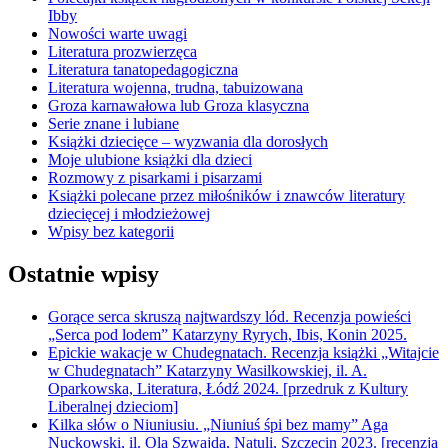
Ibby
Nowości warte uwagi
Literatura prozwierzęca
Literatura tanatopedagogiczna
Literatura wojenna, trudna, tabuizowana
Groza karnawałowa lub Groza klasyczna
Serie znane i lubiane
Książki dziecięce – wyzwania dla dorosłych
Moje ulubione książki dla dzieci
Rozmowy z pisarkami i pisarzami
Książki polecane przez miłośników i znawców literatury
dziecięcej i młodzieżowej
Wpisy bez kategorii
Ostatnie wpisy
Gorące serca skruszą najtwardszy lód. Recenzja powieści
„Serca pod lodem” Katarzyny Ryrych, Ibis, Konin 2025.
Epickie wakacje w Chudegnatach. Recenzja książki „Witajcie
w Chudegnatach” Katarzyny Wasilkowskiej, il. A.
Oparkowska, Literatura, Łódź 2024. [przedruk z Kultury
Liberalnej dzieciom]
Kilka słów o Niuniusiu. „Niuniuś śpi bez mamy” Aga
Nuckowski, il. Ola Szwajda, Natuli, Szczecin 2023. [recenzja