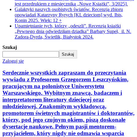
jest przedrukiem z miesięcznika „Nowe Książki”, 3/2025].
Galaktyki naszych osobistych światów. Recenzja zbioru
opowiadań Katarzyny Ryrych [KL dzieciom] wyd. Ibis,
Konin 2025. Wiek: 12 +
Upamiętnianie tych, którzy „odeszli”. Recenzja książki
„Pewnego dnia odwiedziłam dziadka” Barbary Supeł, il. N.
Zadora-Dyrda, Świetlik, Białystok 2024.
Szukaj
Szukaj
Zaloguj się
Serdecznie wszystkich zapraszam do przeczytania
wywiadu z Profesorem Grzegorzem Leszczyńskim,
pracującym na polonistyce Uniwersytetu
Warszawskiego. Wybitnym znawcą, badaczem i
interpretatorem literatury dziecięcej oraz
młodzieżowej. Znakomitym wykładowcą,
promotorem świetnych magistrantów i doktorantów,
którzy, pod jego czujnym okiem, piszą doskonałe
dysertacje naukowe. Pełnym pasji mentorem-
przyjacielem, który nigdy nie odmawia wsparcia