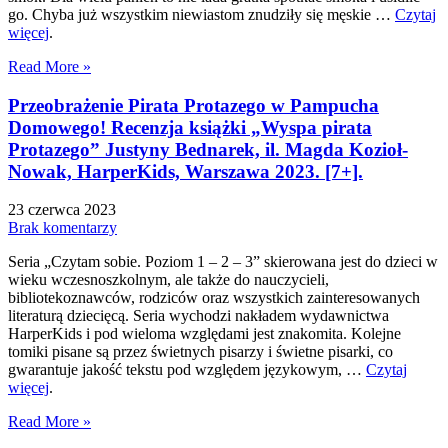
go. Chyba już wszystkim niewiastom znudziły się męskie …
Czytaj
więcej
.
Read More »
Przeobrażenie Pirata Protazego w Pampucha
Domowego! Recenzja książki „Wyspa pirata
Protazego” Justyny Bednarek, il. Magda Kozioł-
Nowak, HarperKids, Warszawa 2023. [7+].
23 czerwca 2023
Brak komentarzy
Seria „Czytam sobie. Poziom 1 – 2 – 3” skierowana jest do dzieci w
wieku wczesnoszkolnym, ale także do nauczycieli,
bibliotekoznawców, rodziców oraz wszystkich zainteresowanych
literaturą dziecięcą. Seria wychodzi nakładem wydawnictwa
HarperKids i pod wieloma względami jest znakomita. Kolejne
tomiki pisane są przez świetnych pisarzy i świetne pisarki, co
gwarantuje jakość tekstu pod względem językowym, …
Czytaj
więcej
.
Read More »