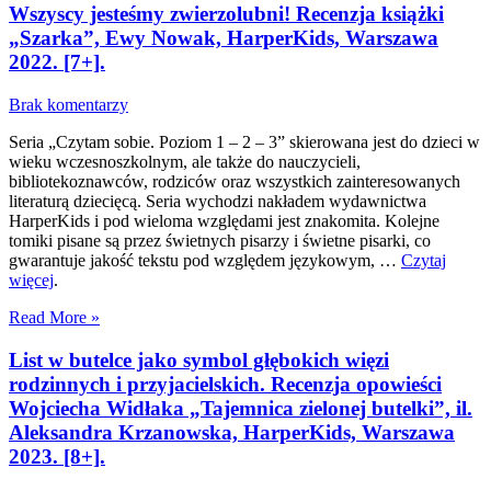
Wszyscy jesteśmy zwierzolubni! Recenzja książki
„Szarka”, Ewy Nowak, HarperKids, Warszawa
2022. [7+].
Brak komentarzy
Seria „Czytam sobie. Poziom 1 – 2 – 3” skierowana jest do dzieci w
wieku wczesnoszkolnym, ale także do nauczycieli,
bibliotekoznawców, rodziców oraz wszystkich zainteresowanych
literaturą dziecięcą. Seria wychodzi nakładem wydawnictwa
HarperKids i pod wieloma względami jest znakomita. Kolejne
tomiki pisane są przez świetnych pisarzy i świetne pisarki, co
gwarantuje jakość tekstu pod względem językowym, …
Czytaj
więcej
.
Read More »
List w butelce jako symbol głębokich więzi
rodzinnych i przyjacielskich. Recenzja opowieści
Wojciecha Widłaka „Tajemnica zielonej butelki”, il.
Aleksandra Krzanowska, HarperKids, Warszawa
2023. [8+].