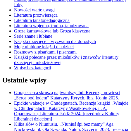
Ibby
Nowości warte uwagi
Literatura prozwierzęca
Literatura tanatopedagogiczna
Literatura wojenna, trudna, tabuizowana
Groza karnawałowa lub Groza klasyczna
Serie znane i lubiane
Książki dziecięce – wyzwania dla dorosłych
Moje ulubione książki dla dzieci
Rozmowy z pisarkami i pisarzami
Książki polecane przez miłośników i znawców literatury
dziecięcej i młodzieżowej
Wpisy bez kategorii
Ostatnie wpisy
Gorące serca skruszą najtwardszy lód. Recenzja powieści
„Serca pod lodem” Katarzyny Ryrych, Ibis, Konin 2025.
Epickie wakacje w Chudegnatach. Recenzja książki „Witajcie
w Chudegnatach” Katarzyny Wasilkowskiej, il. A.
Oparkowska, Literatura, Łódź 2024. [przedruk z Kultury
Liberalnej dzieciom]
Kilka słów o Niuniusiu. „Niuniuś śpi bez mamy” Aga
Nuckowski, il. Ola Szwajda, Natuli, Szczecin 2023. [recenzja