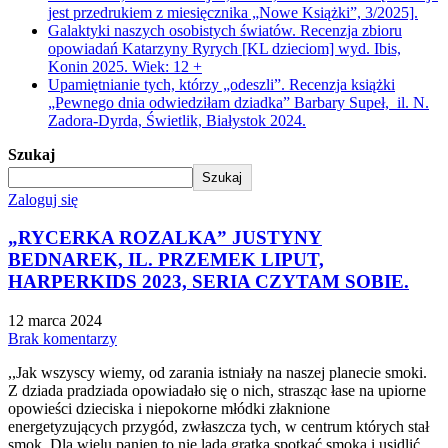
jest przedrukiem z miesięcznika „Nowe Książki”, 3/2025].
Galaktyki naszych osobistych światów. Recenzja zbioru
opowiadań Katarzyny Ryrych [KL dzieciom] wyd. Ibis,
Konin 2025. Wiek: 12 +
Upamiętnianie tych, którzy „odeszli”. Recenzja książki
„Pewnego dnia odwiedziłam dziadka” Barbary Supeł, il. N.
Zadora-Dyrda, Świetlik, Białystok 2024.
Szukaj
Szukaj
Zaloguj się
„RYCERKA ROZALKA” JUSTYNY
BEDNAREK, IL. PRZEMEK LIPUT,
HARPERKIDS 2023, SERIA CZYTAM SOBIE.
12 marca 2024
Brak komentarzy
,,Jak wszyscy wiemy, od zarania istniały na naszej planecie smoki.
Z dziada pradziada opowiadało się o nich, strasząc łase na upiorne
opowieści dzieciska i niepokorne młódki złaknione
energetyzujących przygód, zwłaszcza tych, w centrum których stał
smok. Dla wielu panien to nie lada gratka spotkać smoka i usidlić