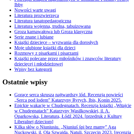
Ibby
Nowości warte uwagi
Literatura prozwierzęca
Literatura tanatopedagogiczna
Literatura wojenna, trudna, tabuizowana
Groza karnawałowa lub Groza klasyczna
Serie znane i lubiane
Książki dziecięce – wyzwania dla dorosłych
Moje ulubione książki dla dzieci
Rozmowy z pisarkami i pisarzami
Książki polecane przez miłośników i znawców literatury
dziecięcej i młodzieżowej
Wpisy bez kategorii
Ostatnie wpisy
Gorące serca skruszą najtwardszy lód. Recenzja powieści
„Serca pod lodem” Katarzyny Ryrych, Ibis, Konin 2025.
Epickie wakacje w Chudegnatach. Recenzja książki „Witajcie
w Chudegnatach” Katarzyny Wasilkowskiej, il. A.
Oparkowska, Literatura, Łódź 2024. [przedruk z Kultury
Liberalnej dzieciom]
Kilka słów o Niuniusiu. „Niuniuś śpi bez mamy” Aga
Nuckowski, il. Ola Szwajda, Natuli, Szczecin 2023. [recenzja