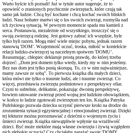
Warto byście ich poznali! Już w tytule autor sugeruje, że to
opowieść o zranionych psychicznie zwierzętach, które czują tak
samo jak ludzie. Chcą być kochane i chcą kochać swoich bliskich
ludzi. Nasz bohater martwi się o los swoich zwierząt, rozmyśla nad
ich życiową sytuacją. W pewnym momencie spada mu kamień z
serca. Postanawia, niezależnie od wszystkiego, troszczyć się o
swoją zwierzęcą rodzinę. Jest gotowy zabrać ich wszędzie, byle
tylko byli razem. Mogą mieć wiele miejsc pobytu, jednak razem
stanowią 'DOM’. Wzajemność uczuć, troska, miłość w kontekście
relacji ludzko-zwierzęcej są naczelnym spoiwem 'DOMU’.
Reasumując, chłopiec deklaruje prostą prawdę, do której trzeba
dojrzeć: „Dom jest domem tylko wtedy, kiedy my w nim jesteśmy.
Bez nas dom jest tylko pustą skorupą. To, co w nim najważniejsze,
mamy zawsze ze sobą”. To pierwsza książka dla małych dzieci,
która mówi nie tylko o traumie ludzi, ale i traumie zwierząt. Co
więcej, przedstawia zwierzęta podmiotowo z perspektywy ofiar.
Czyni to subtelnie, delikatnie, pokazując dwoistą perspektywę,
bowiem ratowanie zwierząt przed wojną jest ludzkim obowiązkiem,
w końcu to ludzie zgotowali zwierzętom ten los. Książka Patryka
Pufelskiego pozwala dziecku uczynić pierwsze kroki na drodze do
zrozumienia sytuacji egzystencjalnej i emocjonalnej zwierząt. Dzięki
tej lekturze można porozmawiać z dziećmi o wojennym życiu i
śmierci zwierząt. Książka niewątpliwie wpłynie na wrażliwość
dzieci. Być może niektóre mają własne zwierzęta i żywią względem
nich głębokie uczucia? Czy chciałaby narażać swoje 'DOMY