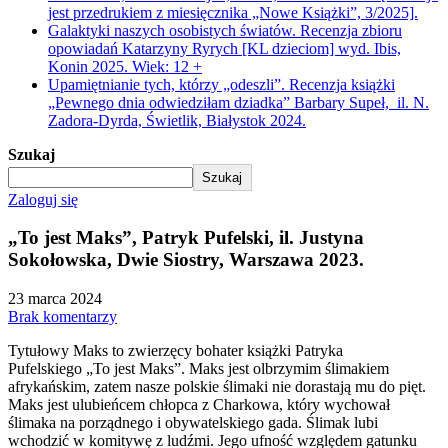
jest przedrukiem z miesięcznika „Nowe Książki”, 3/2025].
Galaktyki naszych osobistych światów. Recenzja zbioru
opowiadań Katarzyny Ryrych [KL dzieciom] wyd. Ibis,
Konin 2025. Wiek: 12 +
Upamiętnianie tych, którzy „odeszli”. Recenzja książki
„Pewnego dnia odwiedziłam dziadka” Barbary Supeł, il. N.
Zadora-Dyrda, Świetlik, Białystok 2024.
Szukaj
Szukaj
Zaloguj się
„To jest Maks”, Patryk Pufelski, il. Justyna
Sokołowska, Dwie Siostry, Warszawa 2023.
23 marca 2024
Brak komentarzy
Tytułowy Maks to zwierzęcy bohater książki Patryka
Pufelskiego „To jest Maks”. Maks jest olbrzymim ślimakiem
afrykańskim, zatem nasze polskie ślimaki nie dorastają mu do pięt.
Maks jest ulubieńcem chłopca z Charkowa, który wychował
ślimaka na porządnego i obywatelskiego gada. Ślimak lubi
wchodzić w komitywę z ludźmi. Jego ufność względem gatunku