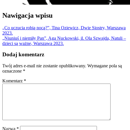
Nawigacja wpisu
„Co uczucia robią nocą?”, Tina Oziewicz, Dwie Siostry, Warszawa
2023.
„Niuniuś i niemiły Pan”, Aga Nuckowski, il. Ola Szwajda, Natuli –
dzieci są ważne, Warszawa 2023.
Dodaj komentarz
Twój adres e-mail nie zostanie opublikowany.
Wymagane pola są
oznaczone
*
Komentarz
*
Nazwa
*