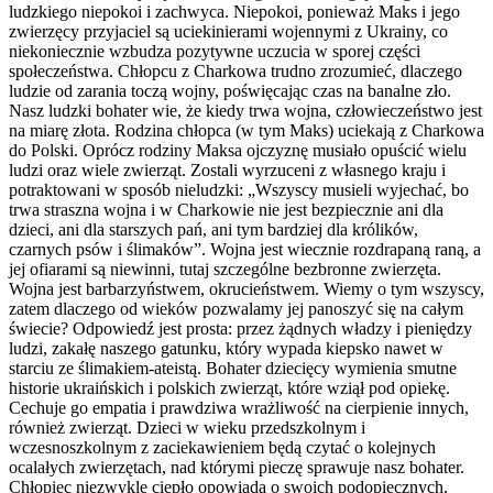
ludzkiego niepokoi i zachwyca. Niepokoi, ponieważ Maks i jego
zwierzęcy przyjaciel są uciekinierami wojennymi z Ukrainy, co
niekoniecznie wzbudza pozytywne uczucia w sporej części
społeczeństwa. Chłopcu z Charkowa trudno zrozumieć, dlaczego
ludzie od zarania toczą wojny, poświęcając czas na banalne zło.
Nasz ludzki bohater wie, że kiedy trwa wojna, człowieczeństwo jest
na miarę złota. Rodzina chłopca (w tym Maks) uciekają z Charkowa
do Polski. Oprócz rodziny Maksa ojczyznę musiało opuścić wielu
ludzi oraz wiele zwierząt. Zostali wyrzuceni z własnego kraju i
potraktowani w sposób nieludzki: „Wszyscy musieli wyjechać, bo
trwa straszna wojna i w Charkowie nie jest bezpiecznie ani dla
dzieci, ani dla starszych pań, ani tym bardziej dla królików,
czarnych psów i ślimaków”. Wojna jest wiecznie rozdrapaną raną, a
jej ofiarami są niewinni, tutaj szczególne bezbronne zwierzęta.
Wojna jest barbarzyństwem, okrucieństwem. Wiemy o tym wszyscy,
zatem dlaczego od wieków pozwalamy jej panoszyć się na całym
świecie? Odpowiedź jest prosta: przez żądnych władzy i pieniędzy
ludzi, zakałę naszego gatunku, który wypada kiepsko nawet w
starciu ze ślimakiem-ateistą. Bohater dziecięcy wymienia smutne
historie ukraińskich i polskich zwierząt, które wziął pod opiekę.
Cechuje go empatia i prawdziwa wrażliwość na cierpienie innych,
również zwierząt. Dzieci w wieku przedszkolnym i
wczesnoszkolnym z zaciekawieniem będą czytać o kolejnych
ocalałych zwierzętach, nad którymi pieczę sprawuje nasz bohater.
Chłopiec niezwykle ciepło opowiada o swoich podopiecznych.