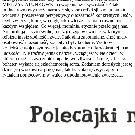
MIĘDZYGATUNKOWE’ na wojenną rzeczywistość? Z tak
trudnej rozmowy może narodzić się sporo refleksji, zmian punktu
widzenia, poszerzenia perspektywy o tożsamość konkretnych Osób,
czyli zwierząt, które, w co głęboko wierzę – są nam równe pod
każdym względem. Co więcej, moralnie, etycznie prześcigają nas.
Nie próbują nas zniewolić, milcząco żyją w świecie, w którym
odbiera im się godność i życie. I tak giną zapomniane, choć miały
osobowość i tożsamość, kochały i były kochane. Warto w
kontekście wojen sytuować je jako bezbronne ofiary okrutnej manii
ludzkości. Nie traćmy jednak nadziei, wciąż jest wiele dzieci, w
których można zaszczepić empatię, wrażliwość. To one, jak nasz
bohater, wykażą się szlachetnością serca. Zadaniem dorosłych jest tę
dziecięcą wrażliwość pogłębiać, tak by stała się zwyczajnym
rytuałem pomocowym w walce o upodmiotowienie zwierzęcia.