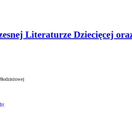
esnej Literaturze Dziecięcej or
bby