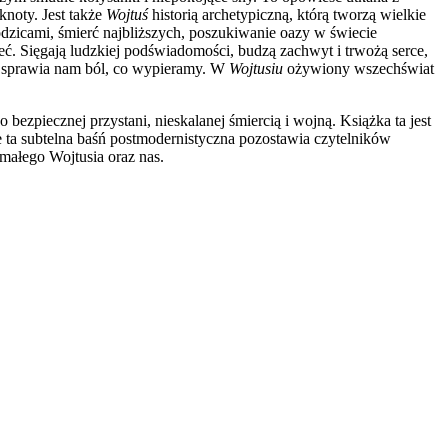
knoty. Jest także
Wojtuś
historią archetypiczną, którą tworzą wielkie
odzicami, śmierć najbliższych, poszukiwanie oazy w świecie
eć. Sięgają ludzkiej podświadomości, budzą zachwyt i trwożą serce,
 co sprawia nam ból, co wypieramy. W
Wojtusiu
ożywiony wszechświat
bezpiecznej przystani, nieskalanej śmiercią i wojną. Książka ta jest
e ta subtelna baśń postmodernistyczna pozostawia czytelników
ałego Wojtusia oraz nas.