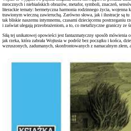
mrocznych i niebiańskich obrazów, metafor, symboli, znaczeń, sensów, 
literackie tematy: hermetyczna harmonia rodzinnego życia, wojenna 
trawionym wieczną zawieruchą. Zarówno słowa, jak i ilustracje są tu
tak bliskie naszemu intymnemu, czasami dziecięcemu postrzeganiu rze
i zaświat ulegają przeobrażeniom, a to, co metafizyczne graniczy ze
Siłą tej unikatowej opowieści jest fantazmatyczny sposób mówienia o s
jak rzeka, która zabrała Wojtusia w podróż bez początku i końca, dz
wzruszonych, zadumanych, skonfrontowanych z namacalnym złem, al