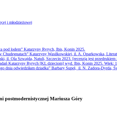
ęcej i młodzieżowej
ca pod lodem” Katarzyny Ryrych, Ibis, Konin 2025.
 Chudegnatach” Katarzyny Wasilkowskiej, il. A. Oparkowska, Literatu
, il. Ola Szwajda, Natuli, Szczecin 2023. [recenzja jest przedrukiem
iadań Katarzyny Ryrych [KL dzieciom] wyd. Ibis, Konin 2025. Wiek: 
ego dnia odwiedziłam dziadka” Barbary Supeł, il. N. Zadora-Dyrda, Św
śni postmodernistycznej Mariusza Góry