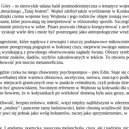
a Góry – to niezwykle udana baśń postmodernistyczna o tematyce wojen
iterackiego „Tutaj Jestem”.
Wojtuś
zdobył także wyróżnienie w Konku
 dzięki czemu wojenne losy Wojtusia i jego rodziców objęte zostają sw
sami, które pozwalają się interpretować w różnorodny sposób. Szczeg
nieustannie przeżywa w sobie. Pisarz pozwala chłopcu koegzystować z ar
zyskuje wiele den i może być postrzegany jako antropologicznie wra
agrożenie, które napływa z zewnątrz i niszczy podstawowe mikrocentru
annie peregrynują pogrążeni w bolesnej ciszy, niepewni swojego status
wynikającą z powolnego obserwowania zagłady świata. Obrazy symbolic
enie znaków, śladów, szyfrów zakodowanych w tekście. To otwiera po
chowość jest mocno metamorficzna.
dzie czeka na niego zbawienny psychopompos – pies Edin. Staje się 
erbalnej idzie warstwa obrazowa, ascetyczna, surowa, znacząco podkre
ów, w miejscach granicznych oraz w punkcie centralnym, czyli pokoju
zem być gruzowiskiem. Swoistym refrenem w
Wojtusiu
są kołysanki dla 
iadomo bowiem, że w kołysankach po wielokroć domeną była aura grozy, 
rażliwość, bezpieczeństwo, miłość, więzi między najbliższymi w zderz
 „otuliny” i pancerne ramy baśniowości, które chronią wrażliwość dz
ie jawi się jednak jako wróg bohaterów, raczej jako sprzymierzeniec, w
. Lapidarna, poetycka, nasycona melancholią, ciszą, ale i nadzieją, n