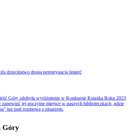
ofa dzieciństwo droga peregrynacja śmierć
wieść Góry zdobyła wyróżnienie w Konkursie Książka Roku 2023
z zapewnić jej poczytne miejsce w naszych biblioteczkach, gdzie
usia” tuż pod rozmową z pisarzem.
a Góry