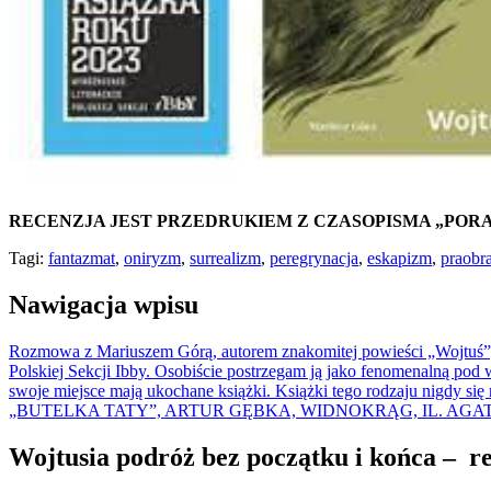
RECENZJA JEST PRZEDRUKIEM Z CZASOPISMA „POR
Tagi:
fantazmat
,
oniryzm
,
surrealizm
,
peregrynacja
,
eskapizm
,
praobr
Nawigacja wpisu
Rozmowa z Mariuszem Górą, autorem znakomitej powieści „Wojtuś”,
Polskiej Sekcji Ibby. Osobiście postrzegam ją jako fenomenalną pod 
swoje miejsce mają ukochane książki. Książki tego rodzaju nigdy się 
„BUTELKA TATY”, ARTUR GĘBKA, WIDNOKRĄG, IL. AGAT
Wojtusia podróż bez początku i końca – r