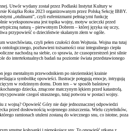
nej. Utwór wydany został przez Podlaski Instytut Kultury w
rsie Książka Roku 2023 organizowanym przez Polską Sekcję IBBY.
oistymi „otulinami”, czyli eufemizmami pełniącymi funkcję
ólnie wyeksponowana jest topika wojny, motyw ucieczki przed
chetypiczną naturą – pierwotnym Dobrem – której języka się uczy,
żliwa przypowieść o dzieciństwie skalanym złem w ogóle.
m wszechświata, czyli pełen czułości dom Wojtusia. Wojna ma tutaj
u ontologicznego, pozbawieni tożsamości oraz integralnego ciepła
zne nachodzą na siebie, co sprawia, że czasoprzestrzeń jest silnie
le do intertekstualnych badań na poziomie świata przedstawionego
on jego mentalnym przewodnikiem po nieziemskiej krainie
ślająca symbolikę opowieści. Ilustracje potęgują emocje, intrygują
 dziecięcym w rodzinnym domu. Dom ten – w sposób baśniowy
ukochanego dziecka, zmącone matczynym lękiem przed katastrofą.
antycypowanie czegoś strasznego, tutaj potwora w postaci wojny.
eniu z wojną? Opowieść Góry nie daje jednoznacznej odpowiedzi
iecka przed dosłownością wojennego zniszczenia. Wielu czytelników,
 którego ramionach utuleni zostaną do wiecznego snu, co istotne, poza
iczym smutne kołysanki i niepokojące sny. To opowieść utkana z