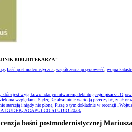
ADNIK BIBLIOTEKARZA”
azy
,
baśń postmodernistyczna
,
współczesna przypowieść
,
wojna katastr
 która jest wyjątkowo udanym utworem, debiutującego pisarza. Opo
wieloma względami. Sądzę, że absolutnie warto ją przeczytać, znać ora
nie starzeją i nigdy nie płoną. Piszę o tym dokładnie w recenzji „Wojt
A DUDEK, ACAPULCO STUDIO 2023.
ecenzja baśni postmodernistycznej Mariusz