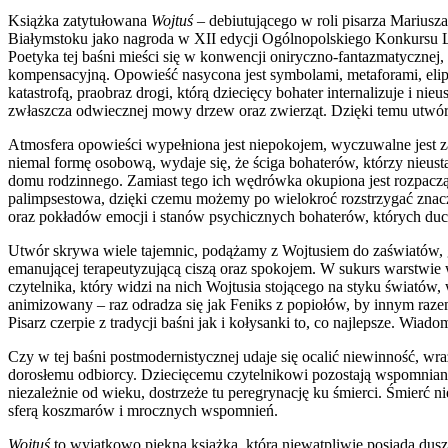
Książka zatytułowana
Wojtuś
– debiutującego w roli pisarza Mariusz
Białymstoku jako nagroda w XII edycji Ogólnopolskiego Konkursu L
Poetyka tej baśni mieści się w konwencji oniryczno-fantazmatycznej,
kompensacyjną. Opowieść nasycona jest symbolami, metaforami, elip
katastrofą, praobraz drogi, którą dziecięcy bohater internalizuje i 
zwłaszcza odwiecznej mowy drzew oraz zwierząt. Dzięki temu utwór 
Atmosfera opowieści wypełniona jest niepokojem, wyczuwalne jest z
niemal formę osobową, wydaje się, że ściga bohaterów, którzy nieust
domu rodzinnego. Zamiast tego ich wędrówka okupiona jest rozpaczą 
palimpsestowa, dzięki czemu możemy po wielokroć rozstrzygać znacz
oraz pokładów emocji i stanów psychicznych bohaterów, których du
Utwór skrywa wiele tajemnic, podążamy z Wojtusiem do zaświatów, g
emanującej terapeutyzującą ciszą oraz spokojem. W sukurs warstwie w
czytelnika, który widzi na nich Wojtusia stojącego na styku świat
animizowany – raz odradza się jak Feniks z popiołów, by innym ra
Pisarz czerpie z tradycji baśni jak i kołysanki to, co najlepsze. W
Czy w tej baśni postmodernistycznej udaje się ocalić niewinność, w
dorosłemu odbiorcy. Dziecięcemu czytelnikowi pozostają wspomniane
niezależnie od wieku, dostrzeże tu peregrynację ku śmierci. Śmierć n
sferą koszmarów i mrocznych wspomnień.
Wojtuś
to wyjątkowo piękna książka, która niewątpliwie posiada duszę