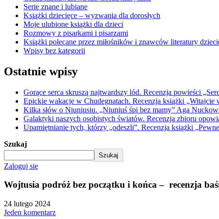
Serie znane i lubiane
Książki dziecięce – wyzwania dla dorosłych
Moje ulubione książki dla dzieci
Rozmowy z pisarkami i pisarzami
Książki polecane przez miłośników i znawców literatury dzieci
Wpisy bez kategorii
Ostatnie wpisy
Gorące serca skruszą najtwardszy lód. Recenzja powieści „Ser
Epickie wakacje w Chudegnatach. Recenzja książki „Witajcie w
Kilka słów o Niuniusiu. „Niuniuś śpi bez mamy” Aga Nuckowski
Galaktyki naszych osobistych światów. Recenzja zbioru opow
Upamiętnianie tych, którzy „odeszli”. Recenzja książki „Pewn
Szukaj
Szukaj
Zaloguj się
Wojtusia podróż bez początku i końca – recenzja ba
24 lutego 2024
Jeden komentarz