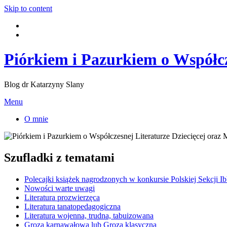
Skip to content
Piórkiem i Pazurkiem o Współcz
Blog dr Katarzyny Slany
Menu
O mnie
Szufladki z tematami
Polecajki książek nagrodzonych w konkursie Polskiej Sekcji I
Nowości warte uwagi
Literatura prozwierzęca
Literatura tanatopedagogiczna
Literatura wojenna, trudna, tabuizowana
Groza karnawałowa lub Groza klasyczna