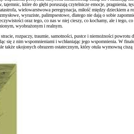
tajemnic, które do głębi poruszają czytelnicze emocje, pragnienia, tęs
katastrofa, wielowarstwowa peregrynacja, miłość między dzieckiem a r
 zmysłowe, wyraziste, palimpsestowe, dlatego nie dają o sobie zapomni
czywistości oraz tego, co nas w niej cieszy, co kochamy, ale i tego,
 śnionym, wyobrażonym i realnym.
tracie, rozpaczy, traumie, samotności, pustce i niemożności powrotu do 
ieląc się z nim wspomnieniami i wchłaniając jego wspomnienia. W final
e także ukojonych obrazem ostatecznym, który otula wymowną ciszą m