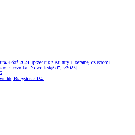
ra, Łódź 2024. [przedruk z Kultury Liberalnej dzieciom]
 z miesięcznika „Nowe Książki”, 3/2025].
12 +
ietlik, Białystok 2024.